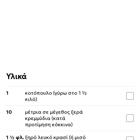
Υλικά
1
κοτόπουλο (γύρω στο 1 ½
κιλό)
10
μέτρια σε μέγεθος ξερά
κρεμμύδια (κατά
προτίμηση κόκκινα)
1 ½ φλ.
ξηρό λευκό κρασί (ή μισό