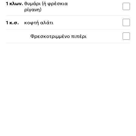
1 κλων.
θυμάρι (ή φρέσκια
ρίγανη)
1 κ.σ.
κοφτή αλάτι
Φρεσκοτριμμένο πιπέρι