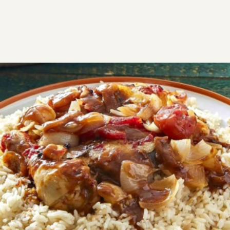
ΣΥΝΤΑΓΕΣ
ΑΛΜΥΡΑ
Στιφάδο κοτόπουλο
Στιφάδο κοτόπουλο με πλούσια σάλτσα! Ιδανικό για
το Κυριακάτικο τραπέζι – σερβίρεται τέλεια με
τηγανητές πατάτες ή ρύζι πιλάφι.
Εύκολη
2:15