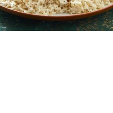
5 μερίδες
15 λεπτά
2 ώρες