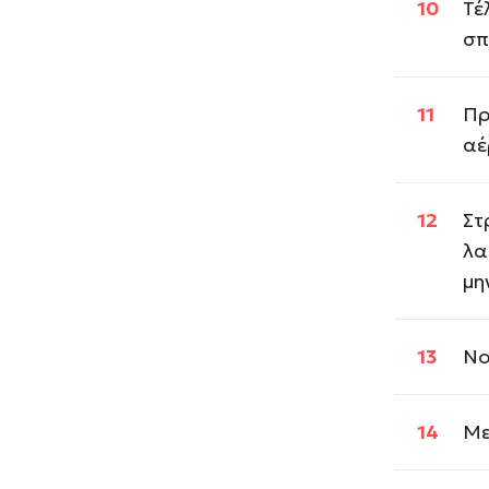
Τέ
σπ
Πρ
αέ
Στ
λα
µη
Νο
Με