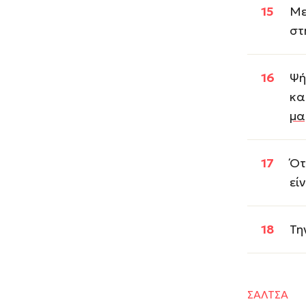
Με
στ
Ψή
κα
μα
Ότ
εί
Τη
ΣΑΛΤΣΑ