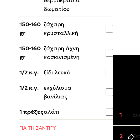
θερμοκρασία
δωματίου
150-160
ζάχαρη
gr
κρυσταλλική
150-160
ζάχαρη άχνη
gr
κοσκινισμένη
1/2 κ.γ.
ξίδι λευκό
Εκτέλε
1/2 κ.γ.
εκχύλισμα
MΑΡΕΓΚΑ
βανίλιας
1 πρέζες
αλάτι
Ξε
ΓΙΑ ΤΗ ΣΑΝΤΙΓΥ
Όσ