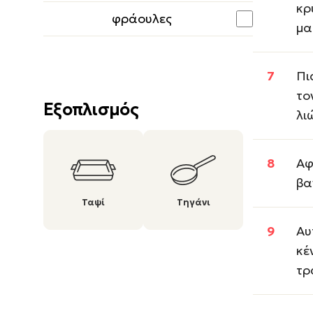
κρ
φράουλες
μα
Πι
το
Εξοπλισμός
λι
Αφ
βα
Ταψί
Τηγάνι
Αυ
κέ
τρ