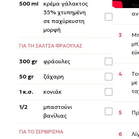
500 ml
κρέμα γάλακτος
πρ
35% χτυπημένη
αν
σε παχύρευστη
μορφή
Μπ
μπ
ΓΙΑ ΤΗ ΣΑΛΤΣΑ ΦΡΑΟΥΛΑΣ
εύ
300 gr
φράουλες
Το
50 gr
ζάχαρη
µε
τα
1 κ.σ.
κονιάκ
1/2
μπαστούνι
Πρ
βανίλιας
ΓΙΑ ΤΟ ΣΕΡΒΙΡΙΣΜΑ
Λί