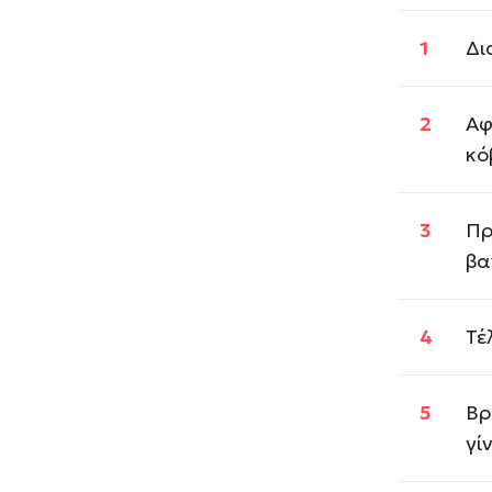
Δι
Αφ
κό
Πρ
βα
Τέ
Βρ
γί