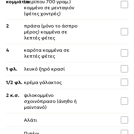
κομμάτια
(περίπου 700 γραμ.)
κομμένο σε μενταγιόν
(φέτες χοντρές)
2
πράσα (μόνο το άσπρο
μέρος) κομμένα σε
λεπτές φέτες
4
καρότα κομμένα σε
λεπτές φέτες
1 φλ.
λευκό ξηρό κρασί
1/2 φλ.
κρέμα γάλακτος
2 κ.σ.
ψιλοκομμένο
σχοινόπρασο (άνηθο ή
μαϊντανό)
Αλάτι
Πιπέρι