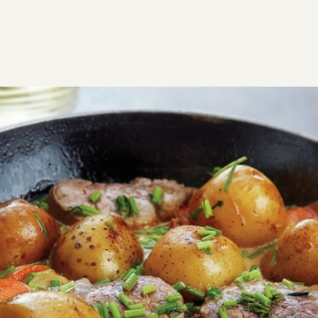
ΣΥΝΤΑΓΕΣ
ΑΛΜΥΡΑ
ΚΡΕΑΣ
Ψαρονέφρι στο τηγάνι με
πατάτες και κρεμώδη σάλτσα
Ψαρονέφρι στο τηγάνι με πατάτες και υπέροχη
σάλτσα. Γρήγορο και πολύ εύκολο φαγητό που
αρέσει σε όλη την οικογένεια
Εύκολη
0:45