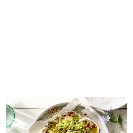
ΣΑΛΑΤΕΣ
Κολοκυθάκια σαλάτα με γιαούρτι και
καραμελωμένα κρεμμύδια