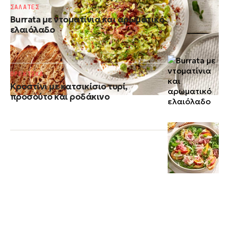
ΣΑΛΑΤΕΣ
Burrata με ντοματίνια και αρωματικό
ελαιόλαδο
ΟΡΕΚΤΙΚΑ
Κροστίνι με κατσικίσιο τυρί,
προσούτο και ροδάκινο