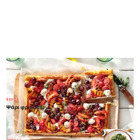
ΑΛΜΥΡΕΣ ΤΑΡΤΕΣ
Τάρτα σφολιάτας με ντοματίνια, νεκταρίνι
και τυριά
ΨΑΡΙΑ
Ψάρι φρικασέ