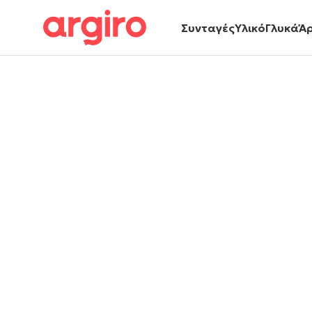
Συνταγές
Υλικό
Γλυκά
Ά