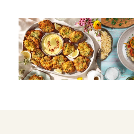
ΨΑΡΙΑ
ΨΑΡΙΑ
Κροκέτες μπακαλιάρου
Μπακαλιάρ