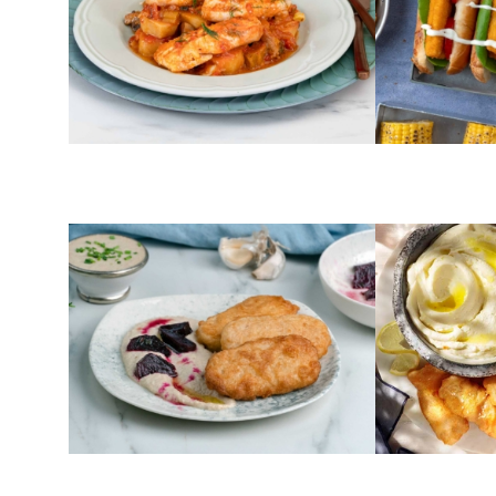
ΑΛΜΥΡΑ
ΨΑΡΙΑ
Μπακαλιάρος φιλέτο με
Μπακαλιάρ
βελούδινη σκορδαλιά και
ψητά παντζάρια