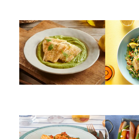
ΨΑΡΙΑ
ΨΑΡΙΑ
Μπακαλιάρος με
Φιλέτο ψαρ
κρούστα και σκορδαλιά
και κριθαρ
αβοκάντο
ΨΑΡΙΑ
ΑΛΜΥΡΑ
Φιλέτο μπακαλιάρου με
Fish sticks
πατάτες και μανιτάρια