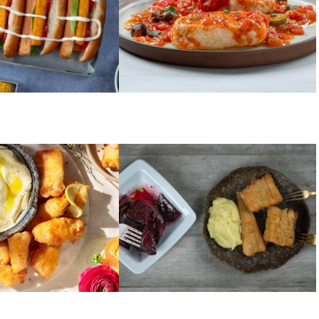
ΨΑΡΙΑ
ος με κουρκούτι
Μπακαλιάρος σκορδαλιά