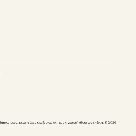
s
δήποτε μέσο, μετά ή άνευ επεξεργασίας, χωρίς γραπτή άδεια του εκδότη.
© 2026