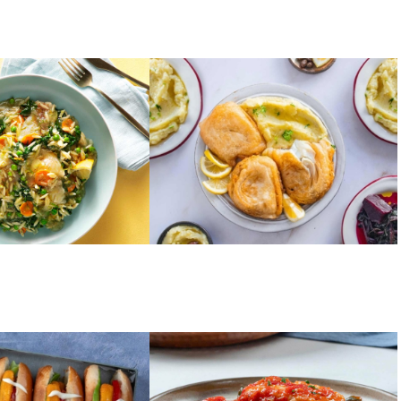
ΑΛΜΥΡΑ
ιού με σπανάκι
Αλιάδα
άκι
ΨΑΡΙΑ
Μεσογειακός μπακαλιάρος
γιαχνί