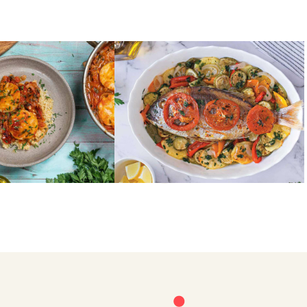
ΛΑΧΑΝΙΚΑ
ος πλακί
Ψάρι στο φούρνο με
λαχανικά
1
2