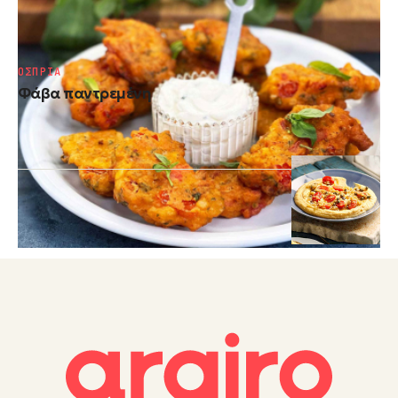
Ντοματοκεφτέδες Σαντορίνης
ΟΣΠΡΙΑ
Φάβα παντρεμένη