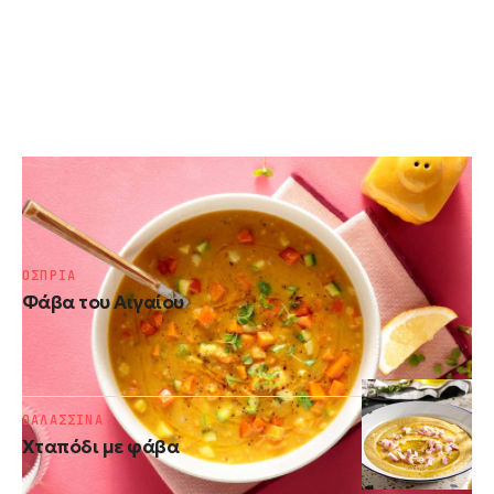
ΑΛΜΥΡΑ
Σούπα φάβας με λαχανικά
ΟΣΠΡΙΑ
Φάβα του Αιγαίου
ΘΑΛΑΣΣΙΝΑ
Χταπόδι με φάβα