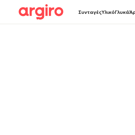
Συνταγές
Υλικό
Γλυκά
Ά