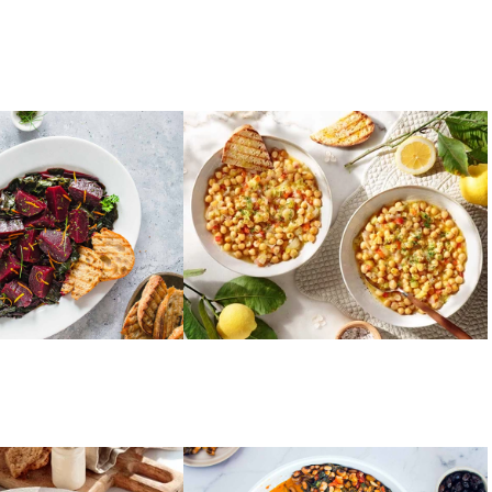
ΟΣΠΡΙΑ
 παντζαρόφυλλα
Ρεβύθια με πράσα
ρισμένα
(Ντερμπιέ)
ΟΣΠΡΙΑ
νίλιες Φενεού
Γιαχνερά φασόλια