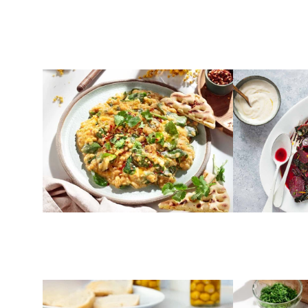
ΟΣΠΡΙΑ
ΣΑΛΑΤΕΣ
Κόκκινες φακές με σπανάκι
Σαλάτα με
& μπαχαρικά
και μαρινα
παντζάρια
ΑΛΜΥΡΑ
ΟΣΠΡΙΑ
Κουκόφαβα (φάβα από
Φασόλια βα