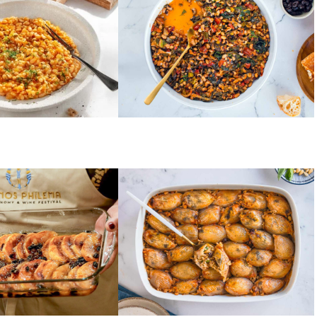
ι μάραθο
μαυρομάτικα φούρνου
ΛΥΚΑ
ΑΛΜΥΡΑ
γλυκιά
Κρεμμύδια γεμιστά
ιτα Λήμνου
νηστήσιμα