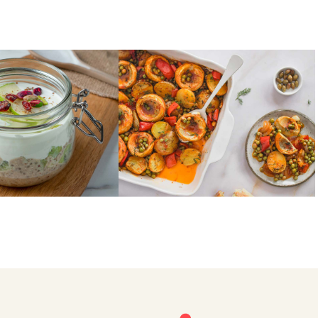
ΛΑΧΑΝΙΚΑ
ωινό στο γραφείο
Αγκινάρες κοκκινιστές με
πατάτες
1
2
…
32