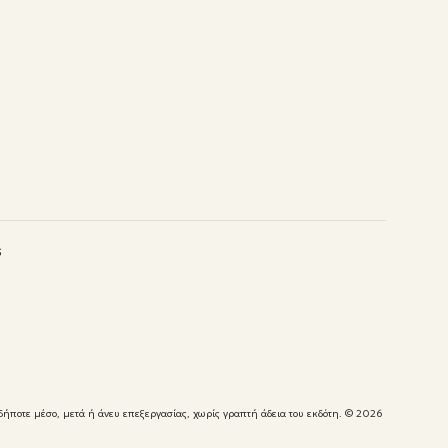
s
δήποτε μέσο, μετά ή άνευ επεξεργασίας, χωρίς γραπτή άδεια του εκδότη.
© 2026