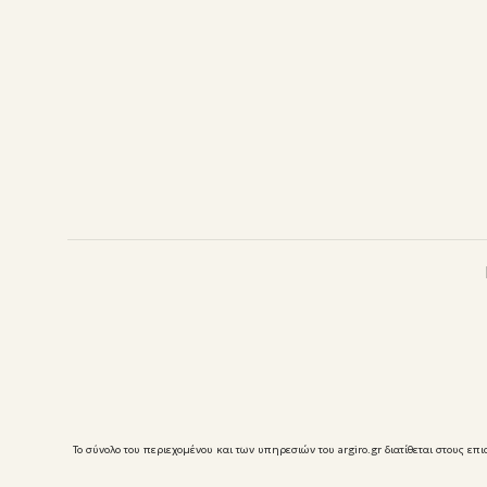
Το σύνολο του περιεχομένου και των υπηρεσιών του argiro.gr διατίθεται στους