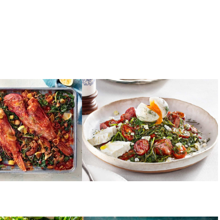
ΛΑΧΑΝΙΚΑ
τον φούρνο με
Αλμύρα με αυγό φέτα και
ντομάτα
λουκάνικο
Σ ΑΡΓΥΡΩΣ
ΠΙΤΕΣ