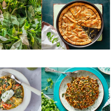
άρισμα –
Μανιάτικη λαχανόπιτα με
Θερμίδες
τυρί
ΑΛΜΥΡΑ
λμύρα
Φασόλια μαυρομάτικα με
τσιγαρολάχανα