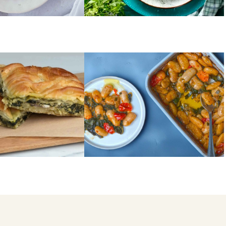
ΟΣΠΡΙΑ
πιτα
Φασόλια Πρεσπών με χόρτα
1
2
…
4