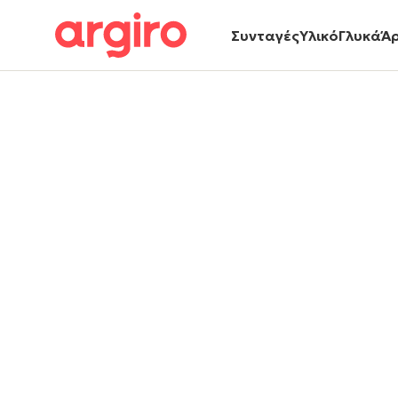
Συνταγές
Υλικό
Γλυκά
Ά