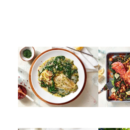
ΨΑΡΙΑ
ΨΑΡΙΑ
Ψάρι φρικασέ
Σκορπίνα σ
χόρτα και 
ΛΑΧΑΝΙΚΑ
ΤΑ ΜΥΣΤΙΚΑ ΤΗ