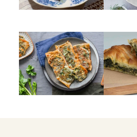
ΠΙΤΕΣ
ΠΙΤΕΣ
Τσαΐτια Λακωνίας
Τσουκνιδό