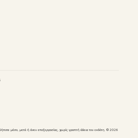
s
δήποτε μέσο, μετά ή άνευ επεξεργασίας, χωρίς γραπτή άδεια του εκδότη.
© 2026