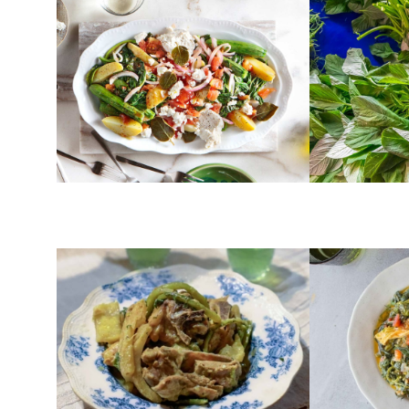
Βλήτα σαλάτα με
Βλήτα: Καθ
κολοκυθάκια και πατάτες
Βράσιμο – 
ΚΡΕΑΣ
ΑΛΜΥΡΑ
Ασκόλυμπροι αυγολέμονο με
Βλήτα με α
κρέας