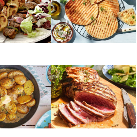
ΚΡΕΑΣ
ουτύρου
Μοσχαρίσια ταλιάτα με
τραγανές πατάτες