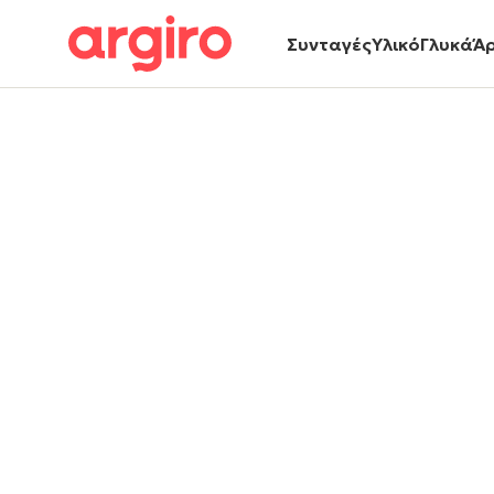
Συνταγές
Υλικό
Γλυκά
Ά