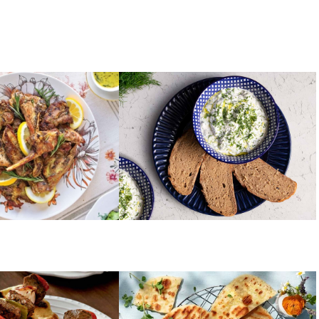
ΟΡΕΚΤΙΚΑ
στο φούρνο
Τζατζίκι
ΠΙΤΕΣ
υβλάκια
Πίτες για σουβλάκι