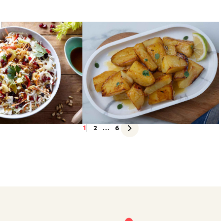
ΠΑΤΑΤΕΣ
αλάτα
Πατάτες φούρνου
1
2
…
6