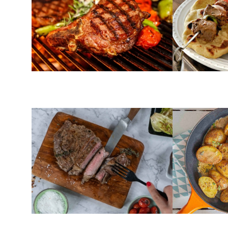
ΚΡΕΑΣ
ΠΑΤΑΤΕΣ
Μοσχαρίσια μπριζόλα
Πατάτες β
σταβλίσια μαριναρισμένη