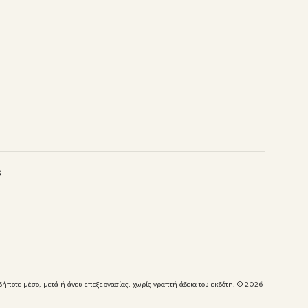
s
δήποτε μέσο, μετά ή άνευ επεξεργασίας, χωρίς γραπτή άδεια του εκδότη.
© 2026