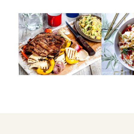
ΚΡΕΑΣ
ΛΑΧΑΝΙΚΑ
Χοιρινές μπριζόλες με ψητά
Πολίτικη σ
λαχανικά, ταλαγάνι και κους
κους