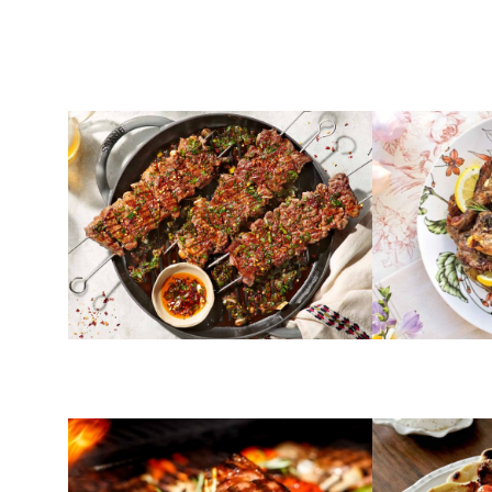
ΑΛΜΥΡΑ
ΚΡΕΑΣ
Μοσχαρίσιες μπριζόλες στη
Παϊδάκια 
σούβλα
ΕΛΛΗΝΙΚΕΣ ΠΑΡΑΔΟΣΕΙΣ
ΚΡΕΑΣ
Τσικνοπέμπτη, η γιορτή της
Χοιρινά σο
κρεοφαγίας