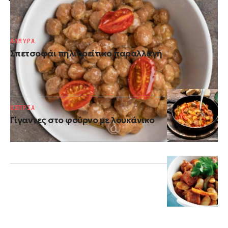
Έξυπνο μυστικό για ρεβίθια και γίγαντες
ΑΛΜΥΡΑ
Σπετσοφάι πηλιορείτικο παραλλαγή
ΟΣΠΡΙΑ
Γίγαντες στο φούρνο με λουκάνικο