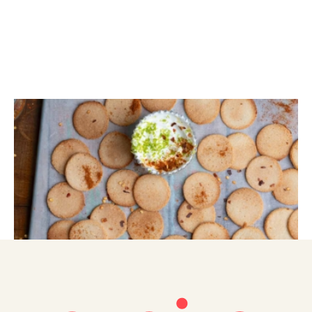
ΣΝΑΚ
Vegan chips πρωτεΐνης