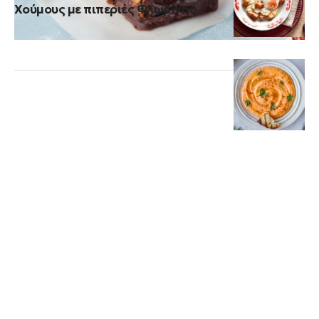
Χούμους με πιπεριές Φλωρίνης