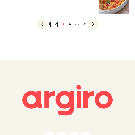
1
2
3
4
…
91