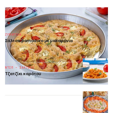
ΨΩΜΙ - ΖΥΜΕΣ
Φοκάτσια γεμιστή
ΖΥΜΑΡΙΚΑ
Σάλτσα pomodoro με μακαρόνια
ΝΤΙΠ – ΣΑΛΤΣΕΣ
Τζατζίκι καρότου