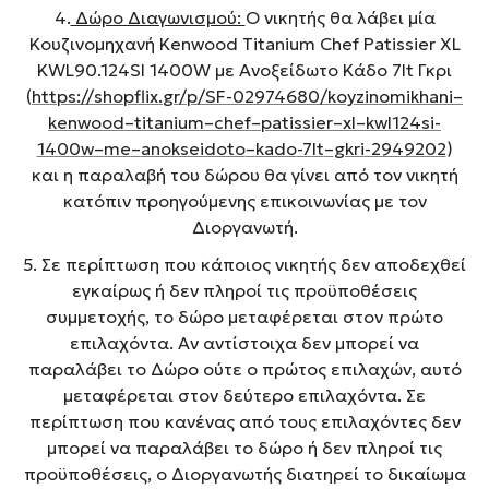
4.
Δώρο Διαγωνισμού:
Ο νικητής θα λάβει μία
Κουζινομηχανή Kenwood Titanium Chef Patissier XL
KWL90.124SI 1400W με Ανοξείδωτο Κάδο 7lt Γκρι
(
https
://
shopflix
.
gr
/
p
/
SF
-02974680/
koyzinomikhani
–
kenwood
–
titanium
–
chef
–
patissier
–
xl
–
kwl
124
si
-
1400
w
–
me
–
anokseidoto
–
kado
-7
lt
–
gkri
-2949202
)
και η παραλαβή του δώρου θα γίνει από τον νικητή
κατόπιν προηγούμενης επικοινωνίας με τον
Διοργανωτή.
5. Σε περίπτωση που κάποιος νικητής δεν αποδεχθεί
εγκαίρως ή δεν πληροί τις προϋποθέσεις
συμμετοχής, το δώρο μεταφέρεται στον πρώτο
επιλαχόντα. Αν αντίστοιχα δεν μπορεί να
παραλάβει το Δώρο ούτε ο πρώτος επιλαχών, αυτό
μεταφέρεται στον δεύτερο επιλαχόντα. Σε
περίπτωση που κανένας από τους επιλαχόντες δεν
μπορεί να παραλάβει το δώρο ή δεν πληροί τις
προϋποθέσεις, ο Διοργανωτής διατηρεί το δικαίωμα