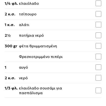
1/4 φλ.
ελαιόλαδο
2 κ.σ.
τσίπουρο
1 κ.σ.
αλάτι
2½
ποτήρια νερό
300 gr
φέτα θρυμματισμένη
Φρεσκοτριμμένο πιπέρι
1
αυγό
2 κ.σ.
νερό
1/3 φλ.
ελαιόλαδο σουσάμι για
πασπάλισμα