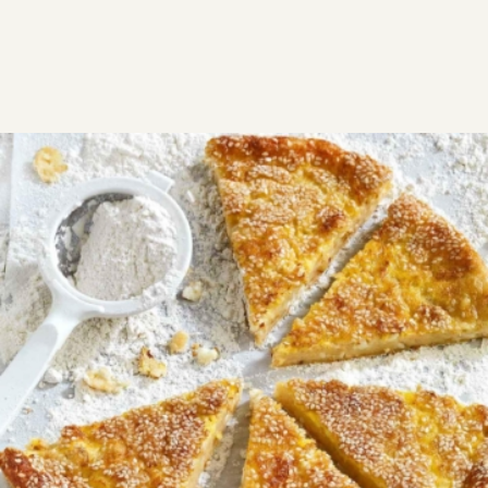
ΣΥΝΤΑΓΕΣ
ΑΛΜΥΡΑ
Αλευρόπιτα εύκολη
(Ζαγορίτικη)
Εύκολη, αυθεντική ζαγορίτικη και παραδοσιακή, αυτή
η αλευρόπιτα είναι πεντανόστιμη και τρώγεται όλες
τις ώρες
Εύκολη
1:00