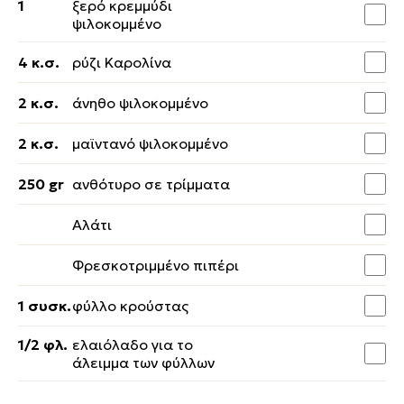
1
ξερό κρεμμύδι
ψιλοκομμένο
4 κ.σ.
ρύζι Καρολίνα
2 κ.σ.
άνηθο ψιλοκομμένο
2 κ.σ.
μαϊντανό ψιλοκομμένο
250 gr
ανθότυρο σε τρίμματα
Αλάτι
Φρεσκοτριμμένο πιπέρι
1 συσκ.
φύλλο κρούστας
1/2 φλ.
ελαιόλαδο για το
άλειμμα των φύλλων