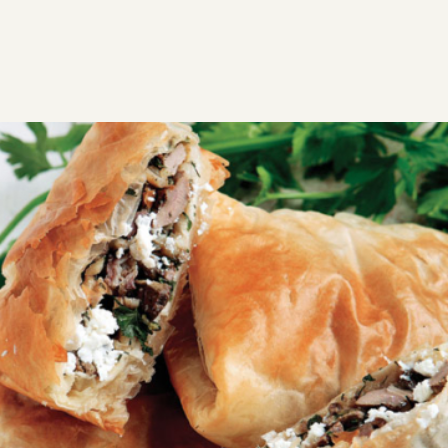
ΣΥΝΤΑΓΕΣ
ΑΛΜΥΡΑ
Μποξάδες µε συκωταριά και
ανθότυρο
Συκωταριά με φύλλο κρούστας τραγανό που κλείνει
μέσα του όλα τα Πασχαλινά αρώματα.
Μεσαία
1:00