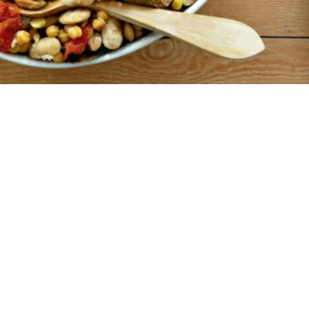
10
10 λεπτά
4 ώρες