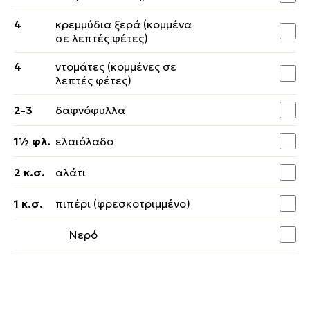
4
κρεμμύδια ξερά (κομμένα
σε λεπτές φέτες)
4
ντομάτες (κομμένες σε
λεπτές φέτες)
2-3
δαφνόφυλλα
1½ φλ.
ελαιόλαδο
2 κ.σ.
αλάτι
1 κ.σ.
πιπέρι (φρεσκοτριμμένο)
Νερό