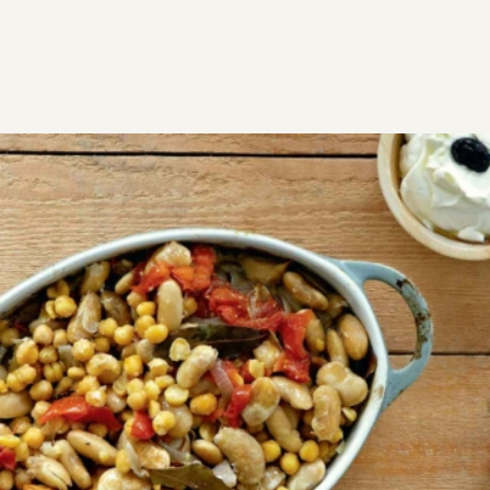
ΣΥΝΤΑΓΕΣ
ΑΛΜΥΡΑ
Ρεβύθια στο πήλινο με γίγαντες
Ρεβύθια στο πήλινο με γίγαντες, τα δύο αυτά όσπρια
συνδυάζονται μοναδικά και η γεύση αυτού του πιάτου
είναι ανεπανάληπτη!
VG
2
4:10