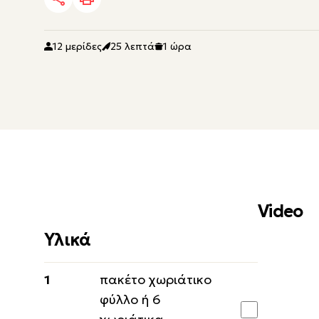
12 μερίδες
25 λεπτά
1 ώρα
Video
Υλικά
1
πακέτο χωριάτικο
φύλλο ή 6