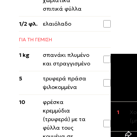
χωριάτικα
σπιτικά φύλλα
1/2 φλ.
ελαιόλαδο
ΓΙΑ ΤΗ ΓΕΜΙΣΗ
1 kg
σπανάκι πλυμένο
και στραγγισμένο
5
τρυφερά πράσα
Εκτέλε
ψιλοκομμένα
ΓΕΜΙΣΗ
10
φρέσκα
κρεμμύδια
Χο
(τρυφερά) με τα
(μ
φύλλα τους
κομμένα σε