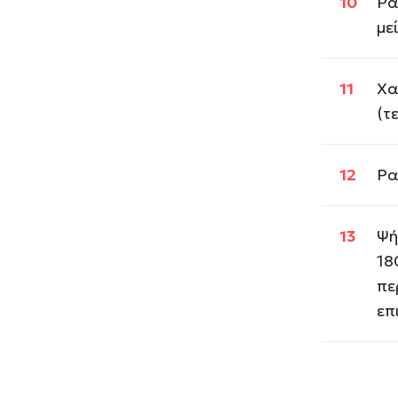
Ρα
με
Χα
(τ
Ρα
Ψή
18
πε
επ