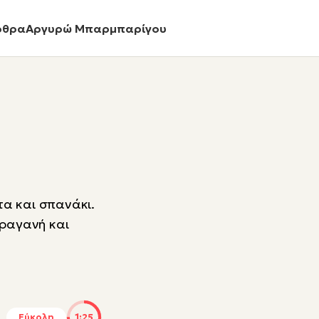
ρθρα
Αργυρώ Μπαρμπαρίγου
τα και σπανάκι.
τραγανή και
Εύκολη
1:25