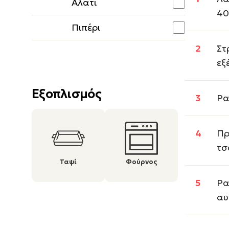
Αλάτι
40
Πιπέρι
Στ
εξ
Εξοπλισμός
Ρα
Πρ
τσ
Ταψί
Φούρνος
Ρα
αυ