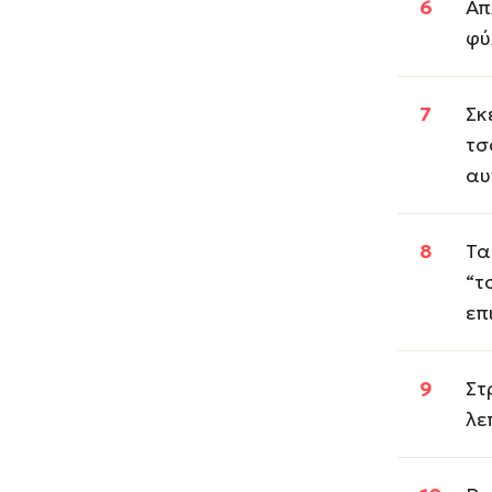
Απ
φύ
Σκ
τσ
αυ
Τα
“τ
επ
Στ
λε