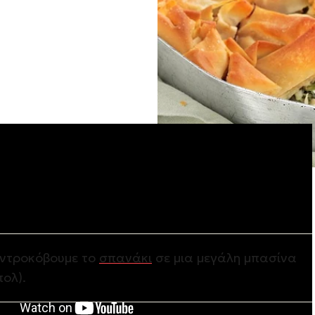
ση
ντροκόβουμε το
σπανάκι
σε μια μεγάλη μπασίνα
πολ).