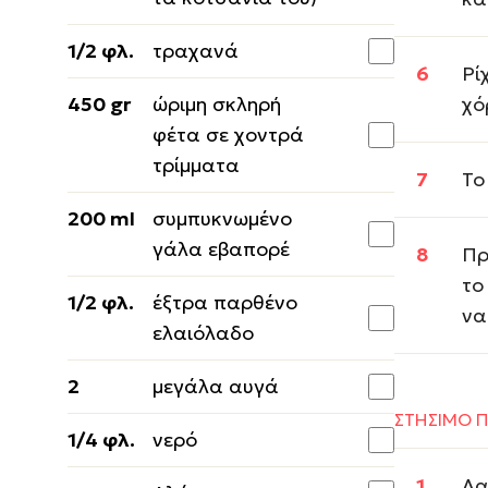
1/2 φλ.
τραχανά
Ρί
450 gr
ώριμη σκληρή
χό
φέτα σε χοντρά
τρίμματα
Το
200 ml
συμπυκνωμένο
γάλα εβαπορέ
Πρ
το
1/2 φλ.
έξτρα παρθένο
να
ελαιόλαδο
2
μεγάλα αυγά
ΣΤΗΣΙΜΟ Π
1/4 φλ.
νερό
Λα