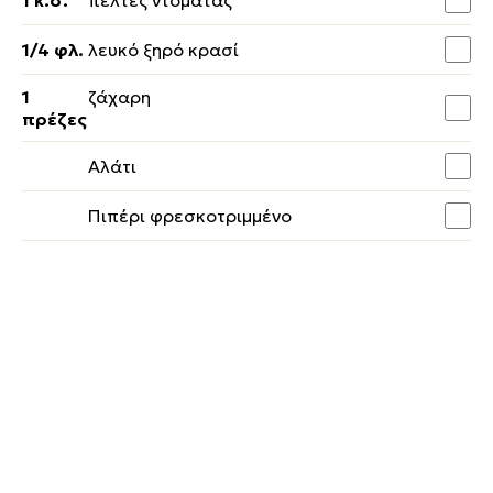
1 κ.σ.
πελτές ντομάτας
1/4 φλ.
λευκό ξηρό κρασί
1
ζάχαρη
πρέζες
Αλάτι
Πιπέρι φρεσκοτριµµένο