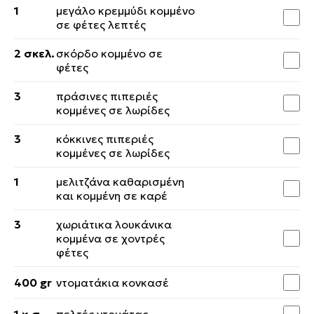
1
μεγάλο κρεµµύδι κοµµένο
σε φέτες λεπτές
2 σκελ.
σκόρδο κοµµένο σε
φέτες
3
πράσινες πιπεριές
κοµµένες σε λωρίδες
3
κόκκινες πιπεριές
κοµµένες σε λωρίδες
1
μελιτζάνα καθαρισμένη
και κοµµένη σε καρέ
3
χωριάτικα λουκάνικα
κοµµένα σε χοντρές
φέτες
400 gr
ντοµατάκια κονκασέ