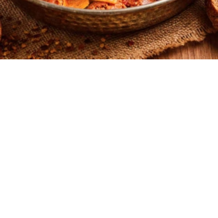
2
0:35
4
5 λεπτά
30 λεπτά