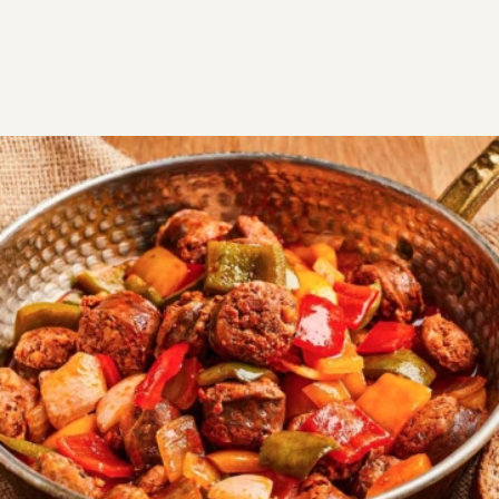
ΣΥΝΤΑΓΕΣ
ΑΛΜΥΡΑ
Σπετσοφάι με λουκάνικα και
γίγαντες
Εύκολο και γρήγορο φαγητό στην κατσαρόλα µε πολύ
πλούσια γεύση. Ο συνδυασμός µε τους γίγαντες και
το λουκάνικο είναι εκπληκτικός. Μπορείτε να
χρησιμοποιήσετε και γίγαντες που περίσσεψαν από
το χθεσινό τραπέζι.