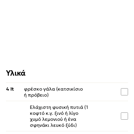
Υλικά
4 lt
φρέσκο γάλα (κατσικίσιο
ή πρόβειο)
Ελάχιστη φυσική πυτιά (1
κοφτό κ.γ. ξινό ή λίγο
χυμό λεμονιού ή ένα
σφηνάκι λευκό ξύδι)