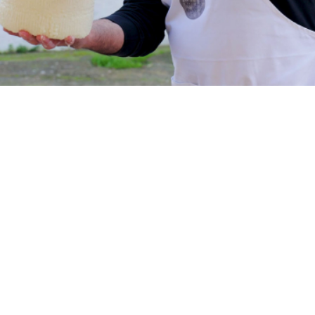
1 τυρί
10 λεπτά
15 λεπτά