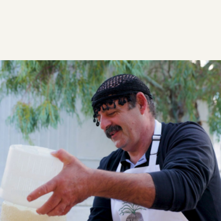
ΣΥΝΤΑΓΕΣ
ΑΛΜΥΡΑ
Τυροζούλι και κρητική μυζήθρα
Ο Γιάννης Καλυκάκης μας έφτιαξε τυροζούλι, ένα
παραδοσιακό σπιτικό κρητικό τυρί, μαλακό και
αρωματικό.
Εύκολη
0:25