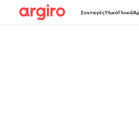
Συνταγές
Υλικό
Γλυκά
Ά