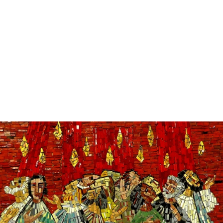
Την Κυριακή της Πεντηκοστής γιορτάζουμε την
εμφάνιση του Αγίου Πνεύματος στους μαθητές του
Χριστού, πενήντα μέρες μετά την ανάστασή Του και
δέκα μέρες μετά την ανάληψή Του.
Η γιορτή συμβολίζει τη λήψη του Αγίου Πνεύματος
από όλους εμάς προκειμένου να μας φωτίσει και να