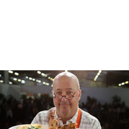
AT THE GRAND TASTING PRESENTED BY SHOPRITE FEATURING SAMSUNG
CULINARY DEMONSTRATIONS PRESENTED BY MASTERCARD® - FOOD
NETWORK & COOKING CHANNEL NEW YORK CITY WINE & FOOD FESTIVAL
PRESENTED BY FOOD & WINE AT PIER 94 ON OCTOBER 18, 2015 IN NEW
YORK CITY.
O
Andrew Zimmern
, ο Αμερικανός καταξιωμένος
σεφ και συγγραφέας, γυρνάει τον κόσμο με το
Travel Channel,
και αναζητάει, καταγράφει και