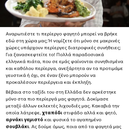
δοκιμάζει τα πιο περίεργα φαγητά.
Η εκπομπή που
παρουσιάζει ονομάζεται Bizarre
Foods,
σημειώνει τεράστια επιτυχία και πρόσφατα
βρέθηκε και στην Ελλάδα.
Αναρωτιέστε τι περίεργο φαγητό μπορεί να βρήκε
εδώ στη χώρα μας; Ή νομίζετε ότι μόνο σε μακρινές
χώρες υπάρχουν περίεργες διατροφικές συνήθειες;
Για ξανασκεφτείτε το! Πολλά παραδοσιακά
ελληνικά πιάτα, που σε εμάς φαίνονται συνηθισμένα
και καθόλου περίεργα, ανεξάρτητα αν τα προτιμάμε
γευστικά ή όχι, σε έναν ξένο μπορούν να
προκαλέσουν περιέργεια και έκπληξη.
Βέβαια στο ταξίδι του στη Ελλάδα δεν αρκέστηκε
μόνο στα πιο περίεργά μας φαγητά. Δοκίμασε
μεταξύ άλλων εκλεκτές λιχουδιές μας. Κακαβιά την
οποία λάτρεψε,
χταπόδι
στιφάδο αλλά και ψητό,
αρνάκι γεμιστό
και φυσικά το αγαπημένο
σουβλάκι
. Ας δούμε όμως, ποια από τα φαγητά μας