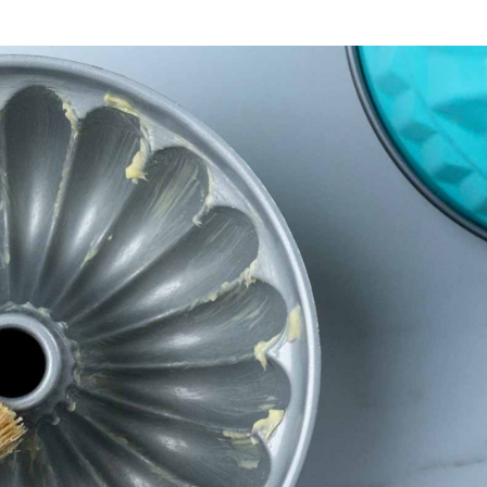
ρωμα είναι το μυστικό για να για να
 σωστά καθώς ψήνεται οποιοδήποτε μίγμα.
α, να ξεκολλήσει εύκολα με μια κίνηση
λυθεί και να μείνουν κομμάτια πάνω στο
ο σε θερμοκρασία δωματίου και όχι
ντού σε κάθε πτυχή της φόρμας το
οτέ δεν αλείφουμε με υγρό και λιωμένο,
σκεύος. Αφήνουμε τη φόρμα για 1΄-2΄ στην