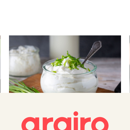
HOW TO
Sour Cream: Πώς να φτιάξεις συνταγή
για sour cream