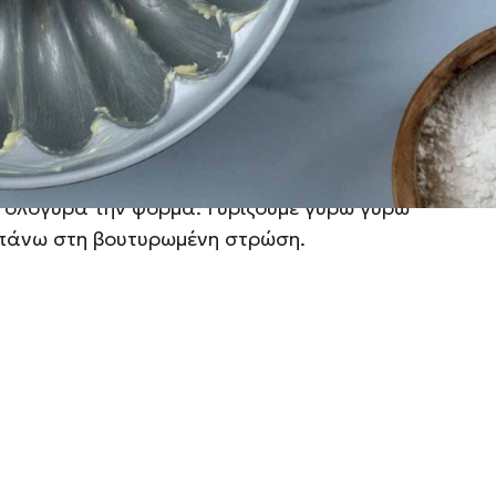
θα σταθεροποιηθεί η στρώση και θα κάνει
κρατήσει, στο επόμενο στάδιο, ελάχιστο
ει το μίγμα.
ι ολόγυρα την φόρμα. Γυρίζουμε γύρω γύρω
 πάνω στη βουτυρωμένη στρώση.