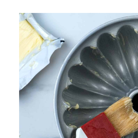
Το σωστό βουτύρωμα και αλεύ
γλιστράει και να φουσκώνει
Είναι αυτό που βοηθάει πάντ
μετά το ψήσιμο χωρίς να δια
σκεύος.
Πως βουτυρώνω
Χρειαζόμαστε μαλακό βούτυρ
λιωμένο.
Με ένα πινέλο αλείφουμε πα
κάνοντας μια καλή στρώση. Π
γιατί δεν καλύπτει σωστά το 