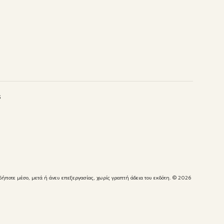
s
δήποτε μέσο, μετά ή άνευ επεξεργασίας, χωρίς γραπτή άδεια του εκδότη.
© 2026