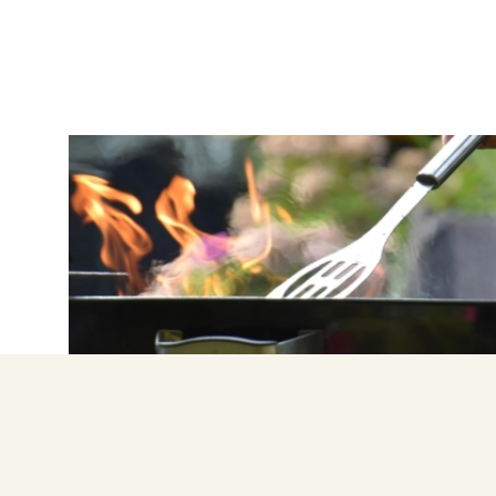
BARBEQUE
Οδηγός BBQ: Tips και μυστικά για τέλειο
ψήσιμο κάθε φορά