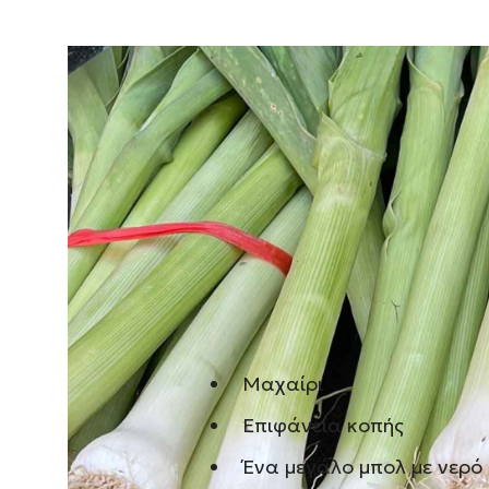
Τα
πράσα
είναι ένα λαχανικό
σούπες μέχρι πίτες και μαγει
τους, χρειάζονται σωστό καθ
χρησιμοποιήσουμε. Σε αυτό τ
θα δείτε βήμα-βήμα πώς να 
εύκολα και σωστά.
Τι θα χρειαστείτε:
Μαχαίρι
Επιφάνεια κοπής
Ένα μεγάλο μπολ με νερό 