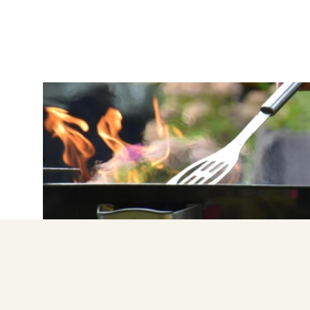
BARBEQUE
Οδηγός BBQ: Tips και μυστικά για τέλειο
ψήσιμο κάθε φορά