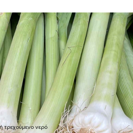
 με πολλές μαγειρικές χρήσεις, από
ρευτά. Ωστόσο, λόγω της ιδιαίτερης δομής
άρισμα και κοπή πριν τα
ο άρθρο – και στο βίντεο που ακολουθεί –
καθαρίσετε και να κόψετε τα πράσα
ή τρεχούμενο νερό