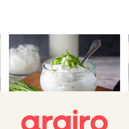
HOW TO
Sour Cream: Πώς να φτιάξεις συνταγή
για sour cream