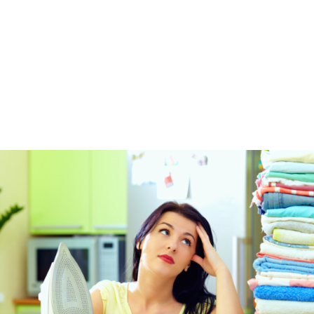
ΕΞΥΠΝΟΙ ΤΡΟΠΟΙ ΓΙΑ ΝΑ ΑΠΟΦΥΓΕΤΕ ΤΟ ΣΙΔΕΡΩΜΑ ΤΩΝ ΡΟΥΧΩΝ
Αχ αυτά τα ασιδέρωτα ρούχα! Πάνω που γυρίζεις
σπίτι και θέλεις να ξεκουραστείς και να χαλαρώσεις
από τη δύσκολη μέρα που είχες, βλέπεις βουνό τα
ρούχα να σε περιμένουν ασιδέρωτα.
Και όμως, υπάρχουν κάποιοι έξυπνοι τρόποι να
αποφύγετε το το πολύωρο σιδέρωμα, που τώρα