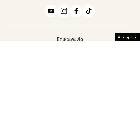
Απόρρητο
Επικοινωνία
Ταυτότητα
Όροι χρήσης
Πολιτική Απορρήτου
Cookies
ΜΕΛΟΣ
© ΜORE MEDIA Α.Ε.
Το σύνολο του περιεχομένου και των υπηρεσιών του argiro.gr διατίθεται στους
επισκέπτες αυστηρά για προσωπική χρήση. Απαγορεύεται η χρήση ή επανεκπομπή
του, σε οποιοδήποτε μέσο, μετά ή άνευ επεξεργασίας, χωρίς γραπτή άδεια του εκδότη.
© 2026
ΑΡΙΘΜΟΣ ΠΙΣΤΟΠΟΙΗΣΗΣ Μ.Η.Τ. 252153