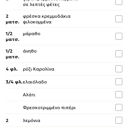
σε λεπτές φέτες
2
φρέσκα κρεμμυδάκια
ματσ.
ψιλοκομμένα
1/2
μάραθο
ματσ.
1/2
άνηθο
ματσ.
4 φλ.
ρύζι Καρολίνα
3/4 φλ.
ελαιόλαδο
Αλάτι
Φρεσκοτριμμένο πιπέρι
2
λεμόνια