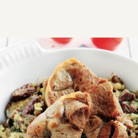
ΣΥΝΤΑΓΕΣ
ΑΛΜΥΡΑ
Αρνάκι στο φούρνο µε ρύζι
Αρνάκι στο φούρνο με ρύζι πιλάφι, ένα φαγητό που
μυρίζει Πάσχα και άνοιξη! Πεντανόστιμο στη γεύση
και εντυπωσιακό στην όψη.
Εύκολη
2:15