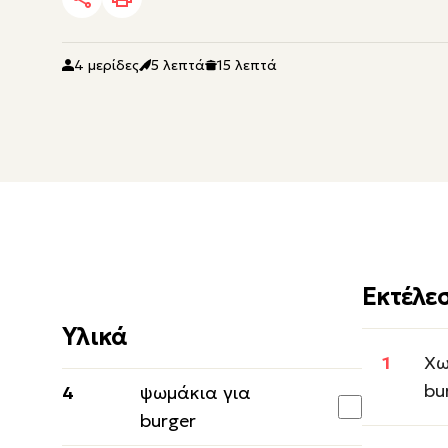
4 μερίδες
5 λεπτά
15 λεπτά
Εκτέλε
Υλικά
Χω
bu
4
ψωμάκια για
burger