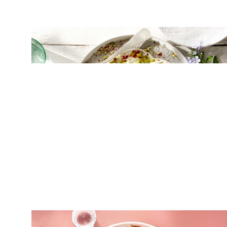
ΣΑΛΑΤΕΣ
Κολοκυθάκια σαλάτα με γιαούρτι και
καραμελωμένα κρεμμύδια
ΟΡΕΚΤΙΚΑ
Μαριδάκι τηγανητό με γλυκά κρεμμύδια