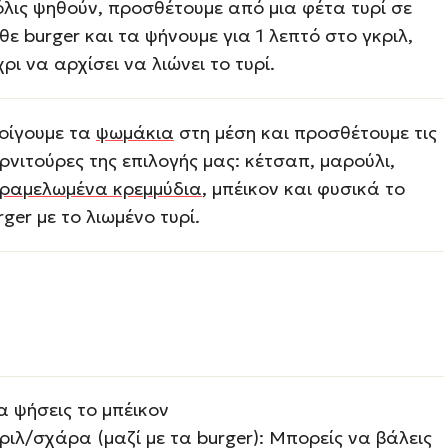
λις ψηθούν, προσθέτουμε από μια φέτα τυρί σε
θε burger και τα ψήνουμε για 1 λεπτό στο γκριλ,
χρι να αρχίσει να λιώνει το τυρί.
οίγουμε τα
ψωμάκια
στη μέση και προσθέτουμε τις
ρνιτούρες της επιλογής μας: κέτσαπ, μαρούλι,
ραμελωμένα κρεμμύδια
, μπέικον και φυσικά το
rger με το λιωμένο τυρί.
α ψήσεις το μπέικον
ριλ/σχάρα (μαζί με τα burger): Μπορείς να βάλεις