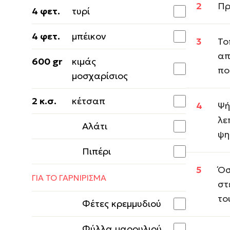
Πρ
4 φετ.
τυρί
4 φετ.
μπέικον
Το
απ
600 gr
κιμάς
πο
μοσχαρίσιος
2 κ.σ.
κέτσαπ
Ψή
λε
Αλάτι
ψη
Πιπέρι
Όσ
ΓΙΑ ΤΟ ΓΑΡΝΙΡΙΣΜΑ
στ
το
Φέτες κρεμμυδιού
Φύλλα μαρουλιού