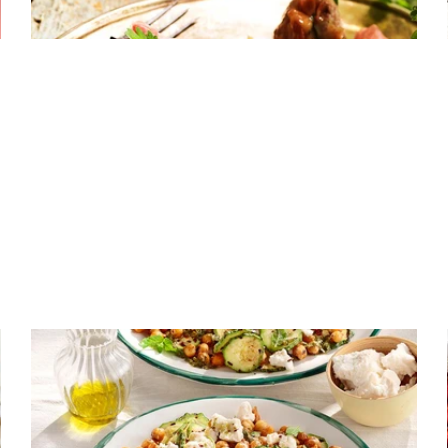
μοτσαρέλα και προσούτο
ΟΣΠΡΙΑ
Τραγανά πικάντικα ρεβίθια με
κολοκυθάκια