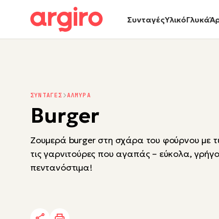
Συνταγές
Υλικό
Γλυκά
Ά
ΣΥΝΤΑΓΕΣ
ΑΛΜΥΡΑ
Burger
Ζουμερά burger στη σχάρα του φούρνου με τυ
τις γαρνιτούρες που αγαπάς – εύκολα, γρήγ
πεντανόστιμα!