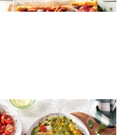
νεκταρίνι και τυριά
ΚΟΤΟΠΟΥΛΟ
Φιλέτο στήθος κοτόπουλο με πέστο
βασιλικού