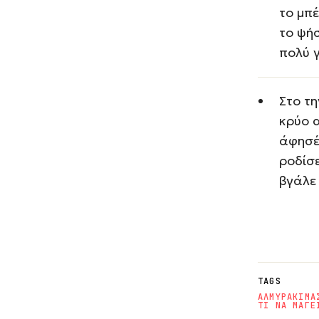
το μπ
το ψήσ
πολύ γ
Στο τη
κρύο α
άφησέ 
ροδίσε
βγάλε 
TAGS
ΑΛΜΥΡΑ
ΚΙΜΑ
ΤΙ ΝΑ ΜΑΓΕ