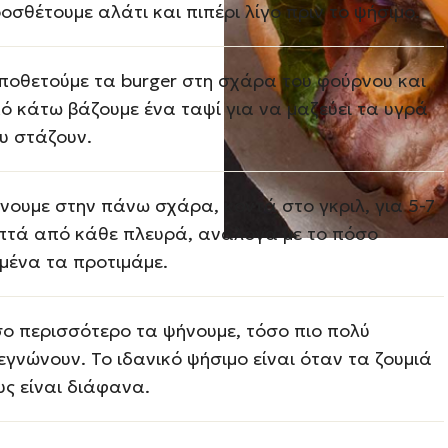
οσθέτουμε αλάτι και πιπέρι λίγο πριν το ψήσιμο.
ποθετούμε τα burger στη σχάρα του φούρνου και
ό κάτω βάζουμε ένα ταψί για να μαζεύει τα υγρά
υ στάζουν.
νουμε στην πάνω σχάρα, κοντά στο γκριλ, για 5-7
πτά από κάθε πλευρά, ανάλογα με το πόσο
μένα τα προτιμάμε.
ο περισσότερο τα ψήνουμε, τόσο πιο πολύ
εγνώνουν. Το ιδανικό ψήσιμο είναι όταν τα ζουμιά
υς είναι διάφανα.