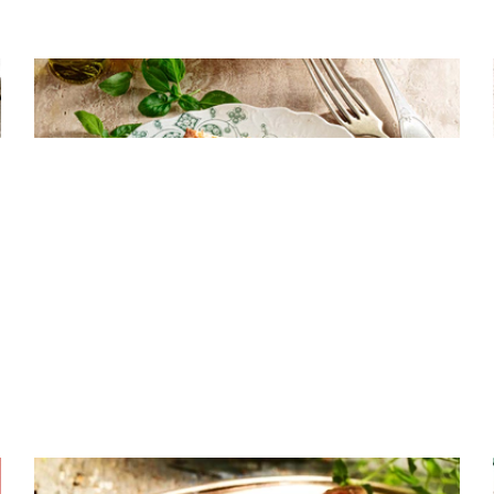
ΣΑΛΑΤΕΣ
Burrata με ντοματίνια και αρωματικό
ελαιόλαδο
ΚΡΕΑΣ
Μοσχαρίσια ρολάκια γεμιστά με