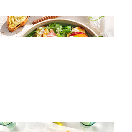
ΟΡΕΚΤΙΚΑ
Κροστίνι με κατσικίσιο τυρί, προσούτο
και ροδάκινο
ΑΛΜΥΡΕΣ ΤΑΡΤΕΣ
Τάρτα σφολιάτας με ντοματίνια,