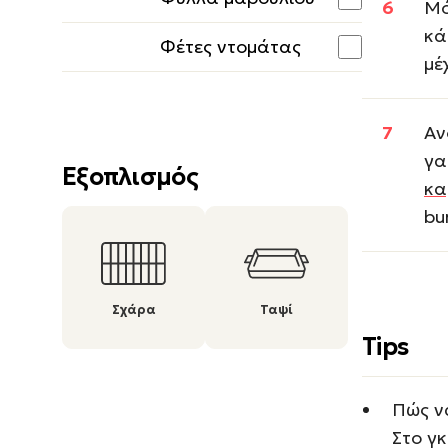
Μό
κά
Φέτες ντομάτας
μέ
Αν
γα
Εξοπλισμός
κα
bu
Σχάρα
Ταψί
Tips
Πώς ν
Στο γκ