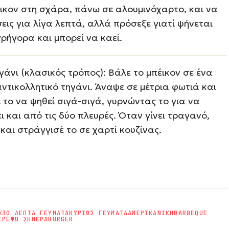
έικον στη σχάρα, πάνω σε αλουμινόχαρτο, και να
εις για λίγα λεπτά, αλλά πρόσεξε γιατί ψήνεται
ρήγορα και μπορεί να καεί.
γάνι (κλασικός τρόπος): Βάλε το μπέικον σε ένα
ντικολλητικό τηγάνι. Άναψε σε μέτρια φωτιά και
το να ψηθεί σιγά-σιγά, γυρνώντας το για να
ι και από τις δύο πλευρές. Όταν γίνει τραγανό,
και στράγγισέ το σε χαρτί κουζίνας.
Σ
30 ΛΕΠΤΑ ΓΕΥΜΑΤΑ
ΚΥΡΙΩΣ ΓΕΥΜΑΤΑ
ΑΜΕΡΙΚΑΝΙΚΗ
BARBEQUE
ΙΡΕΨΩ ΣΗΜΕΡΑ
BURGER