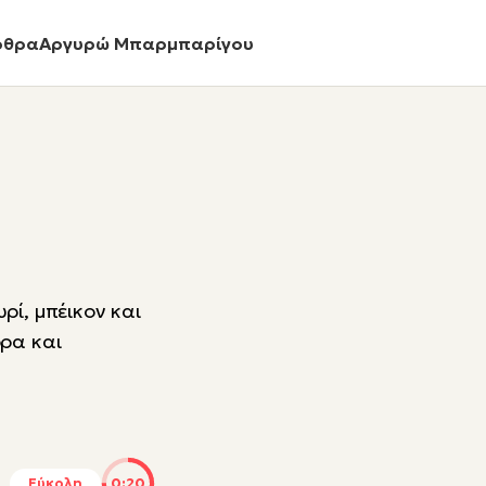
ρθρα
Αργυρώ Μπαρμπαρίγου
ρί, μπέικον και
ορα και
Εύκολη
0:20