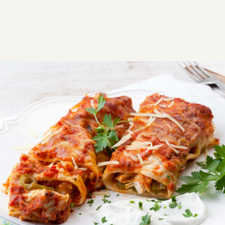
ΣΥΝΤΑΓΕΣ
ΑΛΜΥΡΑ
ΚΟΤΟΠΟΥΛΟ
Enchiladas με κοτόπουλο
Enchiladas με μαλακές τορτίγιες πικάντικη σάλτσα
και υπέροχη γέμιση. Μεξικάνικη συνταγή με
αρωματική σάλτσα εντσιλάδας.
Εύκολη
0:30