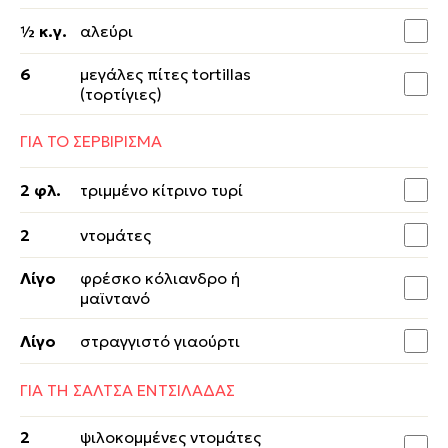
½ κ.γ.
αλεύρι
6
μεγάλες πίτες tortillas
(τορτίγιες)
ΓΙΑ ΤΟ ΣΕΡΒΙΡΙΣΜΑ
2 φλ.
τριμμένο κίτρινο τυρί
2
ντομάτες
Λίγο
φρέσκο κόλιανδρο ή
μαϊντανό
Λίγο
στραγγιστό γιαούρτι
ΓΙΑ ΤΗ ΣΑΛΤΣΑ ΕΝΤΣΙΛΑΔΑΣ
2
ψιλοκομμένες ντομάτες