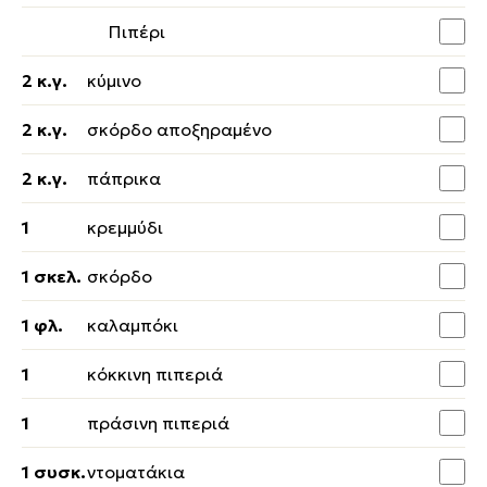
Πιπέρι
2 κ.γ.
κύμινο
2 κ.γ.
σκόρδο αποξηραμένο
2 κ.γ.
πάπρικα
1
κρεμμύδι
1 σκελ.
σκόρδο
1 φλ.
καλαμπόκι
1
κόκκινη πιπεριά
1
πράσινη πιπεριά
1 συσκ.
ντοματάκια