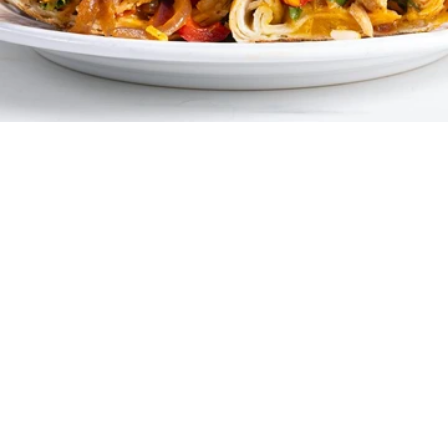
4
10 λεπτά
5 λεπτά