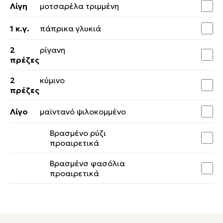
Λίγη
μοτσαρέλα τριμμένη
1 κ.γ.
πάπρικα γλυκιά
2
ρίγανη
πρέζες
2
κύμινο
πρέζες
Λίγο
μαϊντανό ψιλοκομμένο
Βρασμένο ρύζι
προαιρετικά
Βρασμένσ φασόλια
προαιρετικά