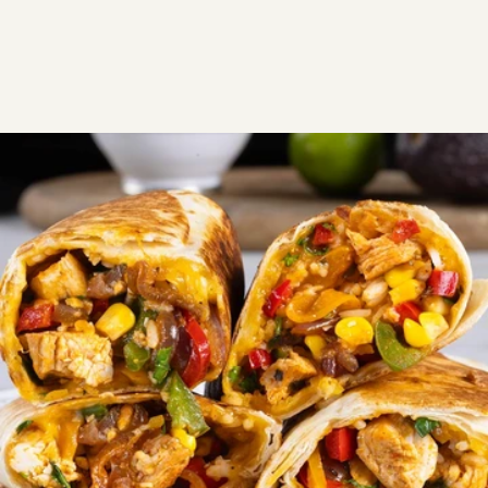
ΣΥΝΤΑΓΕΣ
ΑΛΜΥΡΑ
FINGERFOOD
Burritos
Ζουμερά burritos με κοτόπουλο, πολύχρωμες
πιπεριές, καλαμπόκι και λιωμένο τυρί, ψημένα στο
τηγάνι μέχρι να γίνουν τραγανά.
Εύκολη
0:15