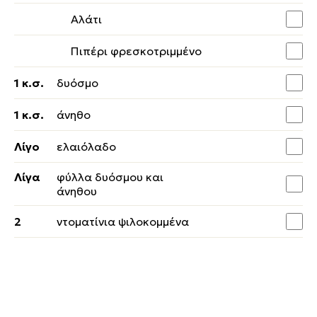
Αλάτι
Πιπέρι φρεσκοτριμμένο
1 κ.σ.
δυόσμο
1 κ.σ.
άνηθο
Λίγο
ελαιόλαδο
Λίγα
φύλλα δυόσμου και
άνηθου
2
ντοματίνια ψιλοκομμένα