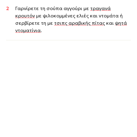
Γαρνίρετε τη σούπα αγγούρι με
τραγανά
κρουτόν
με ψιλοκομμένες ελιές και ντομάτα ή
σερβίρετε τη με
τσιπς αραβικής πίτας
και
ψητά
ντοματίνια
.