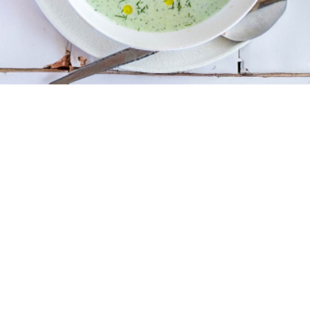
2
10 λεπτά
5 λεπτά