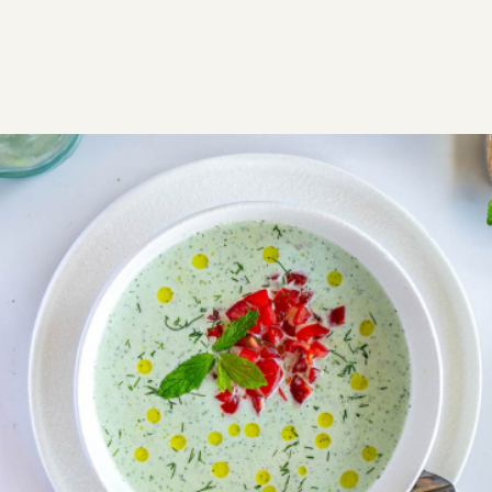
ΣΥΝΤΑΓΕΣ
ΑΛΜΥΡΑ
ΣΟΥΠΕΣ
Κρύα γιαουρτόσουπα με
αγγούρι
Κρύα σούπα αγγούρι με γιαούρτι χωρίς μαγείρεμα.
Καλοκαιρινή γιαουρτόσουπα, δροσερή και
διαφορετική πρόταση για ελαφρύ γεύμα.
V
Εύκολη
0:15