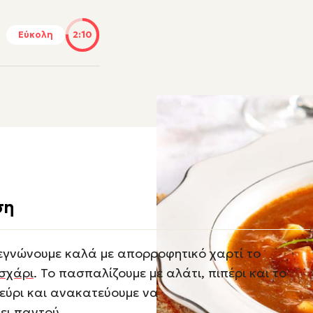
Εύκολη
2:10
ση
εγνώνουμε καλά με απορροφητικό χαρτί το
σχάρι
. Το πασπαλίζουμε με αλάτι, πιπέρι και το
εύρι και ανακατεύουμε να
ει παντού.