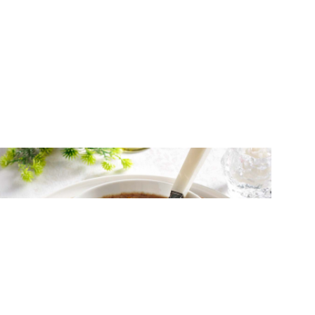
ΑΛΜΥΡΑ
Σούπα μανιταριών με τυρί κρέμα