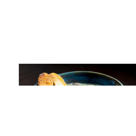
ΣΟΥΠΕΣ
Μανιταρόσουπα με αποξηραμένα
μανιτάρια πορτσίνι