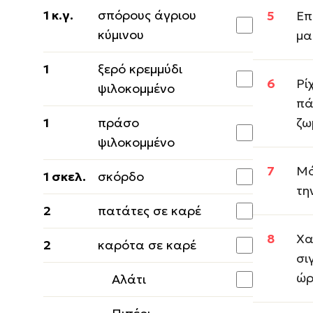
1 κ.γ.
σπόρους άγριου
Επ
κύμινου
μα
1
ξερό κρεμμύδι
Ρί
ψιλοκομμένο
πά
1
πράσο
ζω
ψιλοκομμένο
Μό
1 σκελ.
σκόρδο
τη
2
πατάτες σε καρέ
Χα
2
καρότα σε καρέ
σι
ώρ
Αλάτι