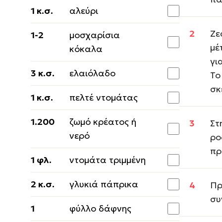
1 κ.σ.
αλεύρι
Ζε
1-2
μοσχαρίσια
μέ
κόκαλα
γι
3 κ.σ.
ελαιόλαδο
Το
σκ
1 κ.σ.
πελτέ ντομάτας
1.200
ζωμό κρέατος ή
Στ
νερό
ρο
πρ
1 φλ.
ντομάτα τριμμένη
2 κ.σ.
γλυκιά πάπρικα
Πρ
συ
1
φύλλο δάφνης