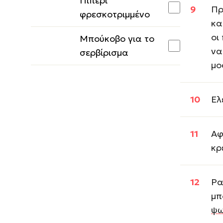
Πιπέρι
Πρ
φρεσκοτριμμένο
κα
οι
Μπούκοβο για το
να
σερβίρισμα
μο
Ελ
Αφ
κρ
Ρα
μπ
ψω