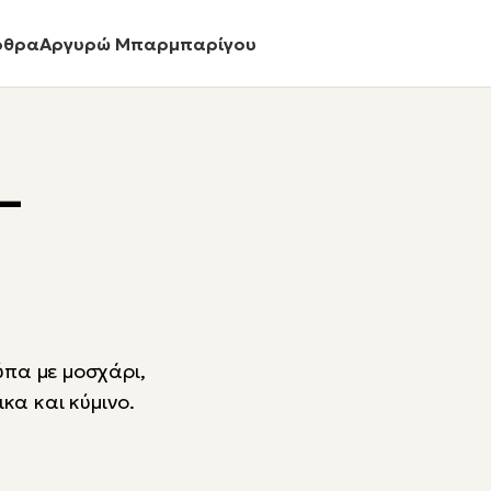
ρθρα
Αργυρώ Μπαρμπαρίγου
–
η
ύπα με μοσχάρι,
κα και κύμινο.