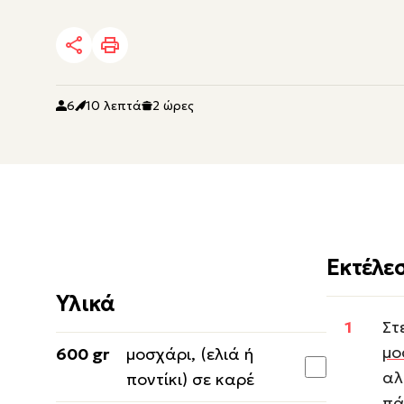
6
10 λεπτά
2 ώρες
Εκτέλε
Υλικά
Στ
μο
600 gr
μοσχάρι, (ελιά ή
αλ
ποντίκι) σε καρέ
πά