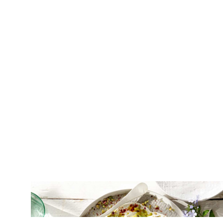
ΣΑΛΑΤΕΣ
Κολοκυθάκια σαλάτα με γιαούρτι και
καραμελωμένα κρεμμύδια