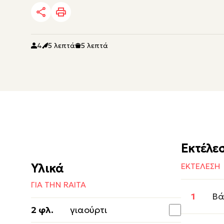
4
5 λεπτά
5 λεπτά
Εκτέλε
Υλικά
ΕΚΤΕΛΕΣΗ
ΓΙΑ ΤΗΝ RAITA
Βά
2 φλ.
γιαούρτι