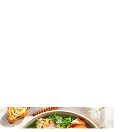
ΟΡΕΚΤΙΚΑ
Κροστίνι με κατσικίσιο τυρί, προσούτο
και ροδάκινο