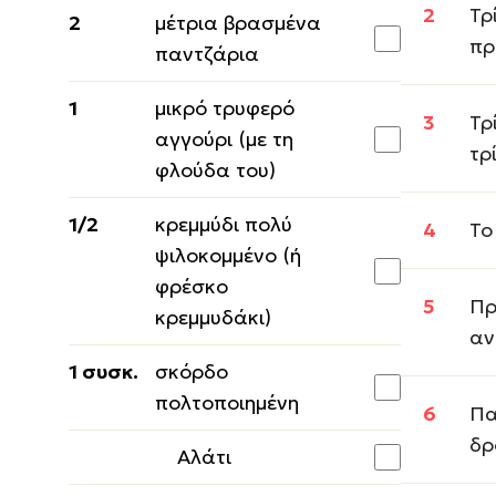
Τρ
2
μέτρια βρασμένα
πρ
παντζάρια
1
μικρό τρυφερό
Τρ
αγγούρι (με τη
τρ
φλούδα του)
1/2
κρεμμύδι πολύ
Το
ψιλοκομμένο (ή
φρέσκο
Πρ
κρεμμυδάκι)
αν
1 συσκ.
σκόρδο
πολτοποιημένη
Πα
δρ
Αλάτι