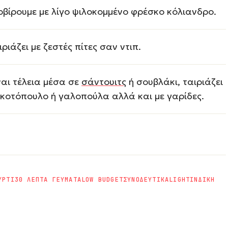
ρβίρουμε με λίγο ψιλοκομμένο φρέσκο κόλιανδρο.
ιριάζει με ζεστές πίτες σαν ντιπ.
ναι τέλεια μέσα σε
σάντουιτς
ή σουβλάκι, ταιριάζει
 κοτόπουλο ή γαλοπούλα αλλά και με γαρίδες.
ΥΡΤΙ
30 ΛΕΠΤΑ ΓΕΥΜΑΤΑ
LOW BUDGET
ΣΥΝΟΔΕΥΤΙΚΑ
LIGHT
ΙΝΔΙΚΗ