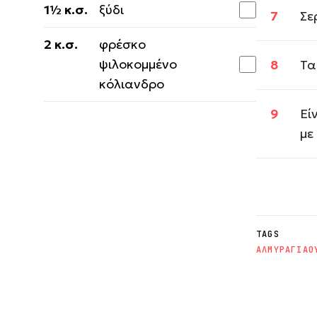
1½ κ.σ.
ξύδι
Σε
2 κ.σ.
φρέσκο
ψιλοκομμένο
Τα
κόλιανδρο
Εί
με
TAGS
ΑΛΜΥΡΑ
ΓΙΑΟ