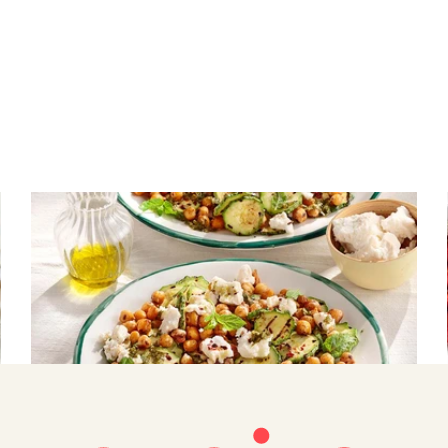
ΟΣΠΡΙΑ
Τραγανά πικάντικα ρεβίθια με
κολοκυθάκια