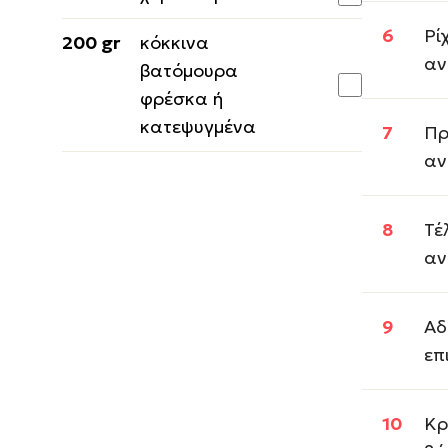
Ρί
200 gr
κόκκινα
αν
βατόμουρα
φρέσκα ή
κατεψυγμένα
Πρ
αν
Τέ
αν
Αδ
επ
Κρ