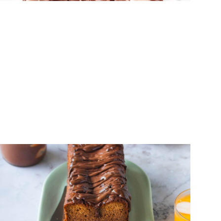
ΚΕΙΚ
Κέικ πρωτεΐνης με ταχίνι