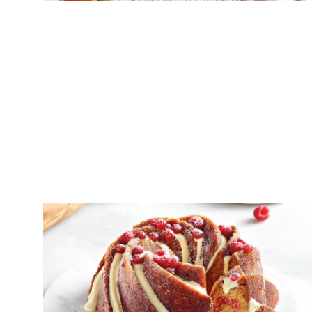
ΚΕΙΚ
Κέικ με λευκή σοκολάτα