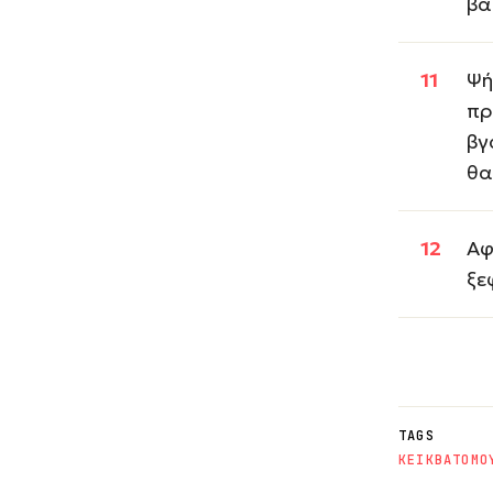
βά
Ψή
πρ
βγ
θα
Αφ
ξε
TAGS
ΚΕΙΚ
ΒΑΤΟΜΟ