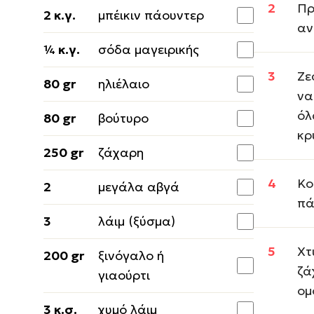
Πρ
2 κ.γ.
μπέικιν πάουντερ
αν
¼ κ.γ.
σόδα μαγειρικής
Ζε
80 gr
ηλιέλαιο
να
όλ
80 gr
βούτυρο
κρ
250 gr
ζάχαρη
Κο
2
μεγάλα αβγά
πά
3
λάιμ (ξύσμα)
Χτ
200 gr
ξινόγαλο ή
ζά
γιαούρτι
ομ
3 κ.σ.
χυμό λάιμ