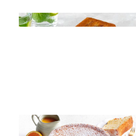
ΚΕΙΚ
Κέικ με κεράσια
ΚΕΙΚ
Chiffon Cake – Το πιο αφράτο κέικ