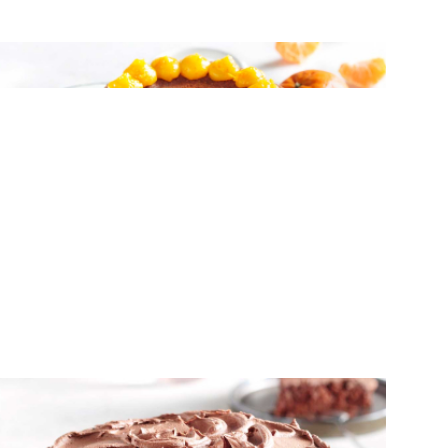
ΚΕΙΚ
Αφράτο κέικ μανταρίνι με λάδι
ΚΕΙΚ
Matilda cake