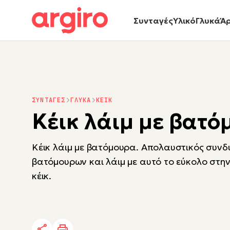
Συνταγές
Υλικό
Γλυκά
Ά
ΣΥΝΤΑΓΕΣ
ΓΛΥΚΑ
ΚΕΙΚ
Κέικ λάιμ με βατό
Κέικ λάιμ με βατόμουρα. Aπολαυστικός συν
βατόμουρων και λάιμ με αυτό το εύκολο στη
κέικ.