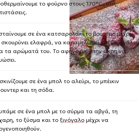
οθερμαίνουμε το φούρνο στους 170°C, στις
τιστάσεις.
σταίνουμε σε ένα κατσαρολάκι το βούτυρο μέχρι
 σκουρύνει ελαφρά, να καραμελώσει και να βγάλει
α τα αρώματά του. Το αφήνουμε στην άκρη να
υώσει.
σκινίζουμε σε ένα μπολ το αλεύρι, το μπέικιν
ουντερ και τη σόδα.
υπάμε σε ένα μπολ με το σύρμα τα αβγά, τη
χαρη, το ξύσμα και το
ξινόγαλο
μέχρι να
ογενοποιηθούν.