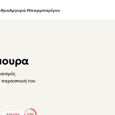
ρθρα
Αργυρώ Μπαρμπαρίγου
μουρα
δυασμός
ν παρασκευή του
Εύκολη
1:10