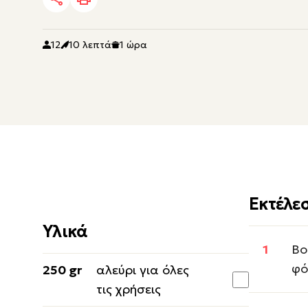
12
10 λεπτά
1 ώρα
Εκτέλε
Υλικά
Βο
φό
250 gr
αλεύρι για όλες
τις χρήσεις