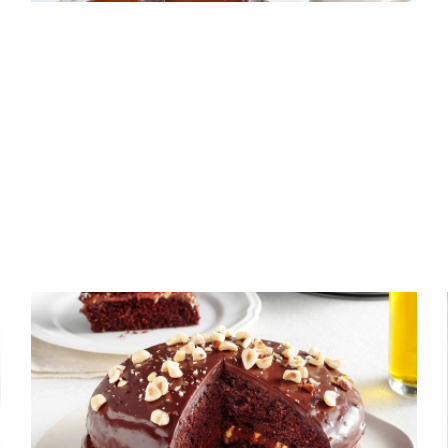
ΚΕΙΚ
Κέικ με φουντούκια και γλάσο
σοκολάτας