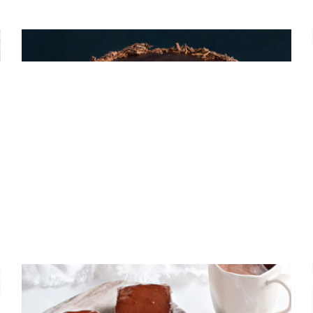
ΚΕΙΚ
Blackout Cake
ΚΕΙΚ
Σοκολατένιο κέικ με καφέ και κρέμα
σοκολάτας