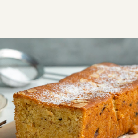
ΣΥΝΤΑΓΕΣ
ΓΛΥΚΑ
ΚΕΙΚ
Κέικ με σταφίδες
Κέικ με σταφίδες και καρύδια, αρωματισμένο με
πορτοκάλι και κανέλα. Εύκολη συνταγή για κέικ και
ιδανική για κάθε ώρα.
Εύκολη
0:50