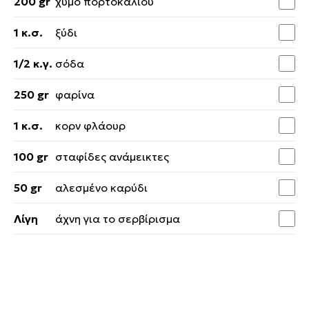
200 gr
χυμό πορτοκαλιού
1 κ.σ.
ξύδι
1/2 κ.γ.
σόδα
250 gr
φαρίνα
1 κ.σ.
κορν φλάουρ
100 gr
σταφίδες ανάμεικτες
50 gr
αλεσμένο καρύδι
Λίγη
άχνη για το σερβίρισμα