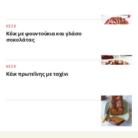
ΚΕΙΚ
Κέικ με φουντούκια και γλάσο
σοκολάτας
ΚΕΙΚ
Κέικ πρωτεΐνης με ταχίνι