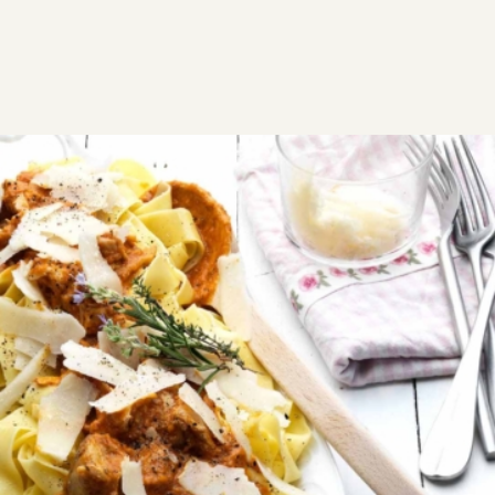
ΣΥΝΤΑΓΕΣ
ΑΛΜΥΡΑ
ΚΟΤΟΠΟΥΛΟ
Κοτόπουλο ραγού
Πεντανόστιμο, χορταστικό και ανεπανάληπτο
κοτόπουλο ραγού. Οι πλούσιες, χορταστικές
σάλτσες συνδυάζονται καλύτερα με πιο φαρδιά
μακαρόνια.
2
0:55