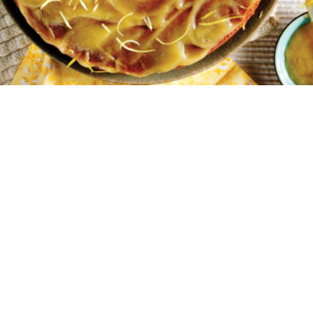
16
10 λεπτά
1 ώρα