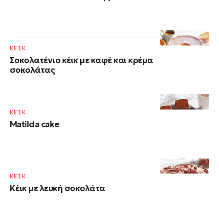
ΚΕΙΚ
Σοκολατένιο κέικ με καφέ και κρέμα
σοκολάτας
ΚΕΙΚ
Matilda cake
ΚΕΙΚ
Κέικ με λευκή σοκολάτα