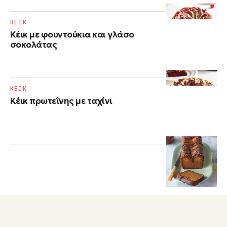
ΚΕΙΚ
Κέικ με φουντούκια και γλάσο
σοκολάτας
ΚΕΙΚ
Κέικ πρωτεΐνης με ταχίνι