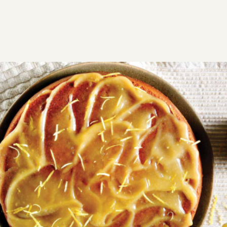
ΣΥΝΤΑΓΕΣ
ΓΛΥΚΑ
ΚΕΙΚ
Λεμονόπιτα της Αργυρώς
Λεμονόπιτα κέικ με κρέμα λεμονιού, χωρίς φύλλο
αλλά με μοναδική και υπέροχη κρέμα που
μοσχοβολάει λεμόνι.
Μεσαία
1:10