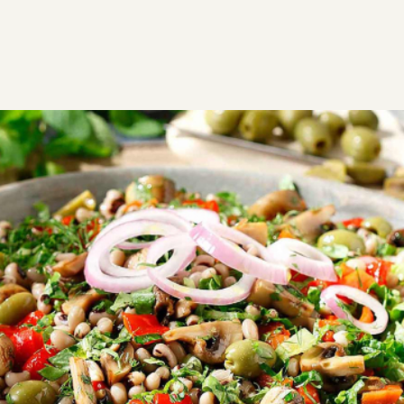
ΣΥΝΤΑΓΕΣ
ΑΛΜΥΡΑ
ΟΣΠΡΙΑ
Μαυρομάτικα φασόλια σαλάτα
Σαλάτα με μαυρομάτικα φασόλια, πιπεριές και
φρέσκα κρεμμυδάκια, γεμάτη χρώμα και γεύση, με
άρωμα φρέσκου μαϊντανού.
VG
V
Εύκολη
0:35