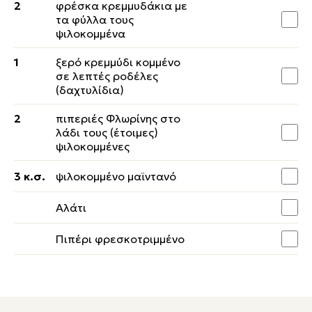
2
φρέσκα κρεμμυδάκια με
τα φύλλα τους
ψιλοκομμένα
1
ξερό κρεμμύδι κομμένο
σε λεπτές ροδέλες
(δαχτυλίδια)
2
πιπεριές Φλωρίνης στο
λάδι τους (έτοιμες)
ψιλοκομμένες
3 κ.σ.
ψιλοκομμένο μαϊντανό
Αλάτι
Πιπέρι φρεσκοτριμμένο