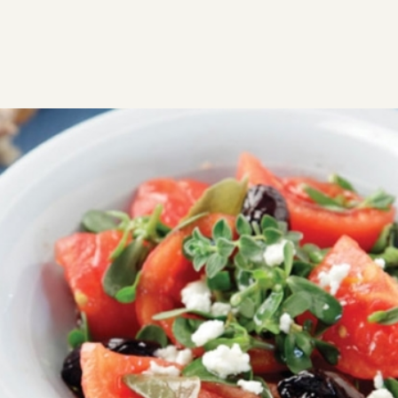
ΣΥΝΤΑΓΕΣ
ΑΛΜΥΡΑ
Ντοματοσαλάτα νησιωτική
Παραδοσιακή νησιώτικη ντοματοσαλάτα με φρέσκα
υλικά και άρωμα Ελλάδας. Εύκολη και γρήγορη
συνταγή για κάθε τραπέζι.
Εύκολη
0:30