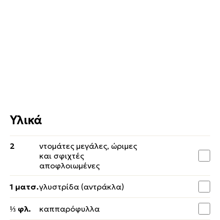
Υλικά
2
ντομάτες μεγάλες, ώριμες
και σφιχτές
αποφλοιωμένες
1 ματσ.
γλυστρίδα (αντράκλα)
⅓ φλ.
καππαρόφυλλα