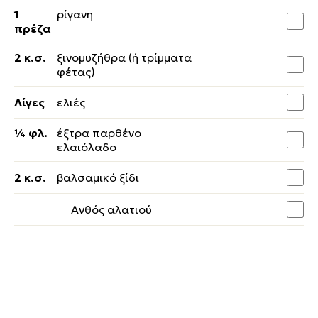
1
ρίγανη
πρέζα
2 κ.σ.
ξινομυζήθρα (ή τρίμματα
φέτας)
Λίγες
ελιές
¼ φλ.
έξτρα παρθένο
ελαιόλαδο
2 κ.σ.
βαλσαμικό ξίδι
Ανθός αλατιού