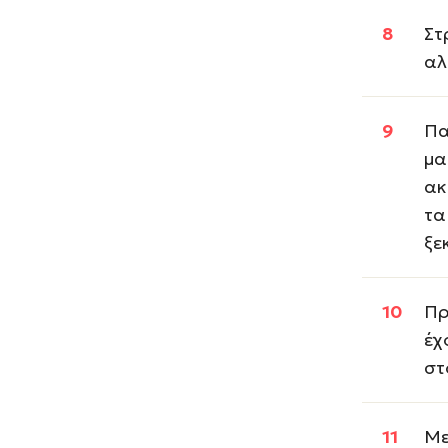
Στ
αλ
Πα
μα
ακ
τα
ξε
Πρ
έχ
στ
Με