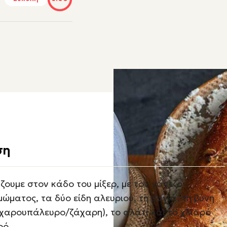
ση
ζουμε στον κάδο του μίξερ, με τον γάντζο
μώματος, τα δύο είδη αλευριού, τη μαγιά, τη βύνη
 χαρουπάλευρο/ζάχαρη), το αλάτι και το χλιαρό
ρό.