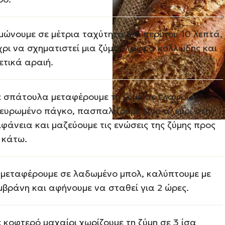
μώνουμε σε μέτρια ταχύτητα για περίπου 10 λεπτά,
χρι να σχηματιστεί μια ζύμη ελαφρά κολλώδης και
ετικά αραιή.
 σπάτουλα μεταφέρουμε τη ζύμη σε ελαφρώς
ευρωμένο πάγκο, πασπαλίζουμε λίγο αλεύρι στην
ιφάνεια και μαζεύουμε τις ενώσεις της ζύμης προς
 κάτω.
 μεταφέρουμε σε λαδωμένο μπολ, καλύπτουμε με
μβράνη και αφήνουμε να σταθεί για 2 ώρες.
 κοφτερό μαχαίρι χωρίζουμε τη ζύμη σε 3 ίσα