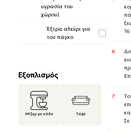
υγρασία του
κο
χώρου)
πά
ξε
Έξτρα αλεύρι για
16
τον πάγκο
Δι
εν
πρ
Εξοπλισμός
Επ
Το
επ
κα
Μίξερ με κάδο
Ταψί
Σε