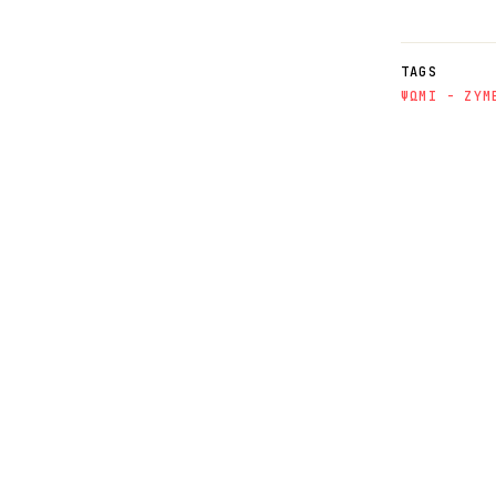
TAGS
ΨΩΜΙ - ΖΥΜ