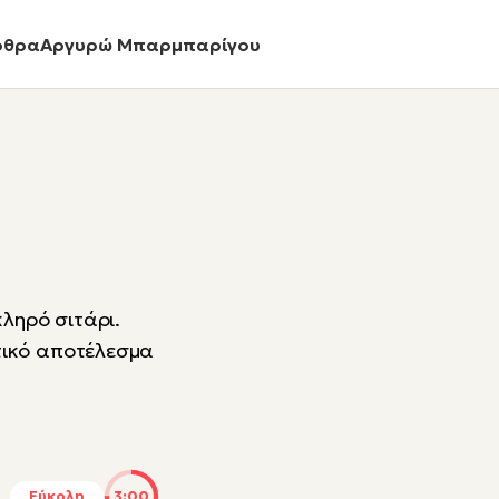
ρθρα
Αργυρώ Μπαρμπαρίγου
κληρό σιτάρι.
τικό αποτέλεσμα
Εύκολη
3:00