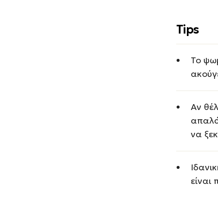
Tips
Το ψωμ
ακούγε
Αν θέλ
απαλά
να ξε
Ιδανι
είναι 