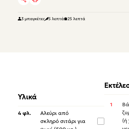
3 μπαγκέτες
5 λεπτά
25 λεπτά
Εκτέλε
Υλικά
Βά
ζυ
4 φλ.
Αλεύρι από
(ή
σκληρό σιτάρι για
νε