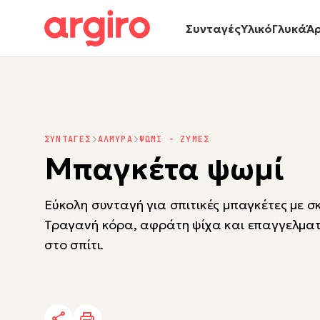
Συνταγές
Υλικό
Γλυκά
Ά
ΣΥΝΤΑΓΕΣ
ΑΛΜΥΡΑ
ΨΩΜΙ - ΖΥΜΕΣ
Μπαγκέτα ψωμί​
Εύκολη συνταγή για σπιτικές μπαγκέτες με σ
Τραγανή κόρα, αφράτη ψίχα και επαγγελμα
στο σπίτι.