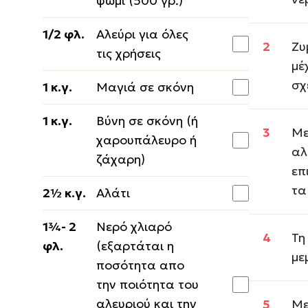
ψωμί (500 γρ.)
1/2 φλ.
Αλεύρι για όλες
Ζυ
τις χρήσεις
μέ
σχ
1 κ.γ.
Μαγιά σε σκόνη
1 κ.γ.
Βύνη σε σκόνη (ή
Με
χαρουπάλευρο ή
αλ
ζάχαρη)
επ
τα
2½ κ.γ.
Αλάτι
1¾- 2
Νερό χλιαρό
Τη
φλ.
(εξαρτάται η
με
ποσότητα απο
την ποιότητα του
αλευριού και την
Με