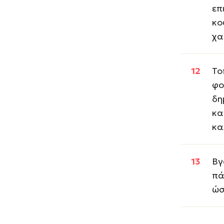
επ
κο
χα
Το
φο
δη
κα
κα
Βγ
πά
ώσ