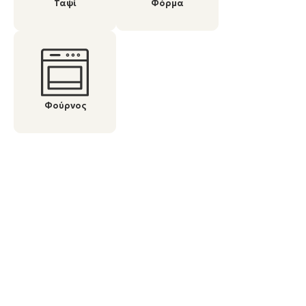
Ταψί
Φόρμα
Φούρνος