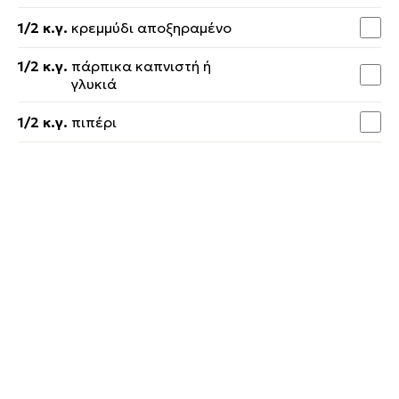
1/2 κ.γ.
κρεμμύδι αποξηραμένο
1/2 κ.γ.
πάρπικα καπνιστή ή
γλυκιά
1/2 κ.γ.
πιπέρι