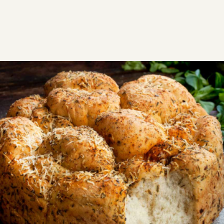
ΣΥΝΤΑΓΕΣ
ΑΛΜΥΡΑ
ΨΩΜΙ - ΖΥΜΕΣ
Τυρόψωμο αφράτο
Φουσκωτό και αφράτο τυρόψωμο σε μπουκιές, με
ελαιόλαδο και βότανα!
Μεσαία
0:45
15 λεπτά
30 λεπτά