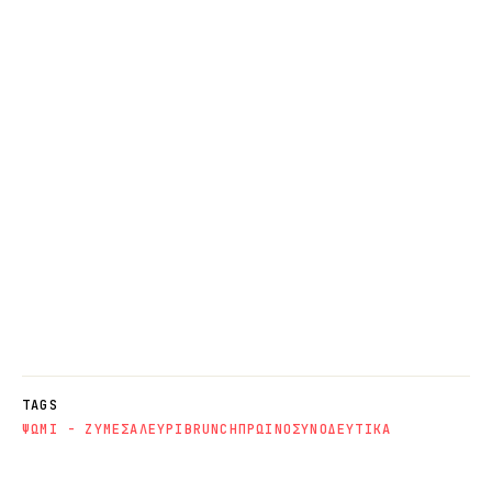
TAGS
ΨΩΜΙ - ΖΥΜΕΣ
ΑΛΕΥΡΙ
BRUNCH
ΠΡΩΙΝΟ
ΣΥΝΟΔΕΥΤΙΚΑ