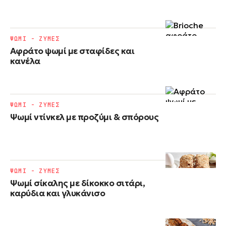
ΨΩΜΙ - ΖΥΜΕΣ
Αφράτο ψωμί με σταφίδες και
κανέλα
ΨΩΜΙ - ΖΥΜΕΣ
Ψωμί ντίνκελ με προζύμι & σπόρους
ΨΩΜΙ - ΖΥΜΕΣ
Ψωμί σίκαλης με δίκοκκο σιτάρι,
καρύδια και γλυκάνισο