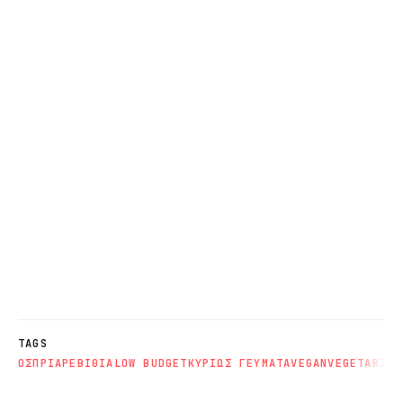
TAGS
ΟΣΠΡΙΑ
ΡΕΒΙΘΙΑ
LOW BUDGET
ΚΥΡΙΩΣ ΓΕΥΜΑΤΑ
VEGAN
VEGETARIAN