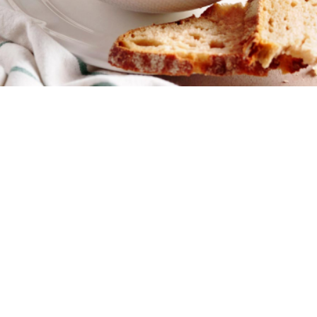
5
15 λεπτά
1 ώρα