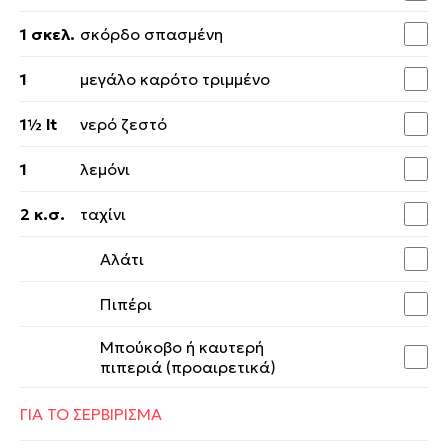
1 σκελ.
σκόρδο σπασμένη
1
μεγάλο καρότο τριμμένο
1½ lt
νερό ζεστό
1
λεμόνι
2 κ.σ.
ταχίνι
Αλάτι
Πιπέρι
Μπούκοβο ή καυτερή
πιπεριά (προαιρετικά)
ΓΙΑ ΤΟ ΣΕΡΒΙΡΙΣΜΑ