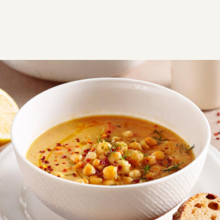
ΣΥΝΤΑΓΕΣ
ΑΛΜΥΡΑ
ΟΣΠΡΙΑ
Ρεβύθια σούπα
Η καλύτερη συνταγή για λεμονάτα ρεβύθια σούπα.
Όλα τα μυστικά για το σωστό μούλιασμα και
βράσιμο, ώστε να έχετε τα πιο νόστιμα, χυλωμένα και
τέλεια βρασμένα ρεβύθια.
VG
V
Εύκολη
1:15