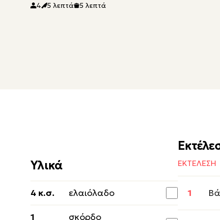
4
5 λεπτά
5 λεπτά
Εκτέλε
Υλικά
ΕΚΤΕΛΕΣΗ
4 κ.σ.
ελαιόλαδο
Βά
1
σκόρδο