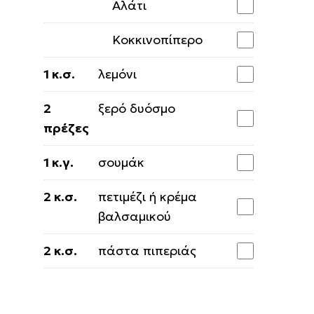
Αλάτι
Κοκκινοπίπερο
1 κ.σ.
λεμόνι
2
ξερό δυόσμο
πρέζες
1 κ.γ.
σουμάκ
2 κ.σ.
πετιμέζι ή κρέμα
βαλσαμικού
2 κ.σ.
πάστα πιπεριάς