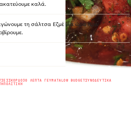
ακατεύουμε καλά.
γώνουμε τη σάλτσα Εζμέ μία ώρα πριν
ρβίρουμε.
ΤΣΕΣ
ΣΚΟΡΔΟ
30 ΛΕΠΤΑ ΓΕΥΜΑΤΑ
LOW BUDGET
ΣΥΝΟΔΕΥΤΙΚΑ
ΤΗ
ΠΟΛΙΤΙΚΗ