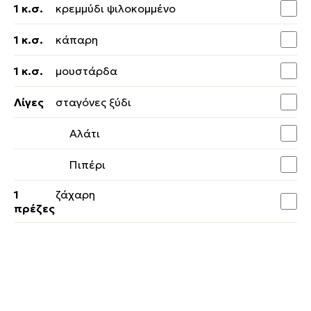
1 κ.σ.
κρεμμύδι ψιλοκομμένο
1 κ.σ.
κάπαρη
1 κ.σ.
μουστάρδα
Λίγες
σταγόνες ξύδι
Αλάτι
Πιπέρι
1
ζάχαρη
πρέζες