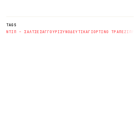
TAGS
ΝΤΙΠ – ΣΑΛΤΣΕΣ
ΑΓΓΟΥΡΙ
ΣΥΝΟΔΕΥΤΙΚΑ
ΓΙΟΡΤΙΝΟ ΤΡΑΠΕΖΙ
ΠΡΩΤ