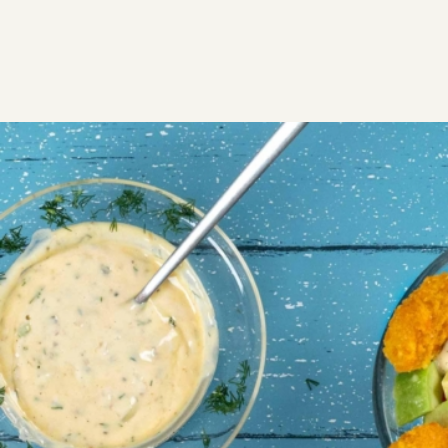
ΣΥΝΤΑΓΕΣ
ΑΛΜΥΡΑ
ΝΤΙΠ – ΣΑΛΤΣΕΣ
Σως ταρτάρ
1
0:10
4
5 λεπτά
5 λεπτά