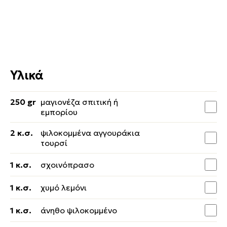
Υλικά
250 gr
μαγιονέζα σπιτική ή
εμπορίου
2 κ.σ.
ψιλοκομμένα αγγουράκια
τουρσί
1 κ.σ.
σχοινόπρασο
1 κ.σ.
χυμό λεμόνι
1 κ.σ.
άνηθο ψιλοκομμένο