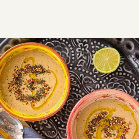
ΣΥΝΤΑΓΕΣ
ΑΛΜΥΡΑ
ΟΣΠΡΙΑ
Σούπα με κόκκινες φακές
Σούπα με κόκκινες φακές βελουτέ, αρωματισμένη με
κύμινο και δυόσμο, εύκολη, θρεπτική και νόστιμη.
VG
Εύκολη
0:30