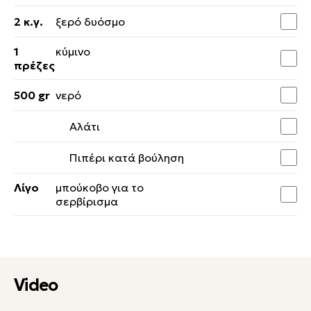
2 κ.γ.
ξερό δυόσμο
1
κύμινο
πρέζες
500 gr
νερό
Αλάτι
Πιπέρι κατά βούληση
Λίγο
μπούκοβο για το
σερβίρισμα
Video