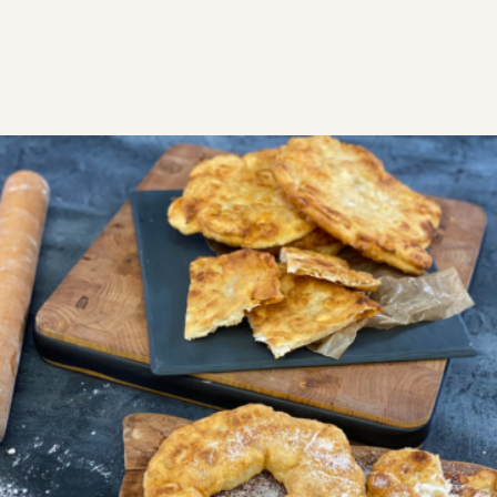
ΣΥΝΤΑΓΕΣ
ΑΛΜΥΡΑ
Τηγανόψωμο με φέτα
Το τηγανόψωμο μπορεί να γίνει γεμιστό με φέτα ή με
μέλι, για αλμυρό ή γλυκό σνακ.
Εύκολη
0:15
8
10 λεπτά
5 λεπτά