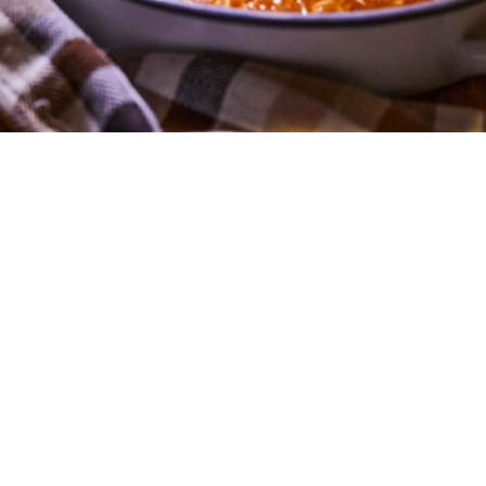
5 μερίδες
10 λεπτά
2 ώρες και 30 λεπτά