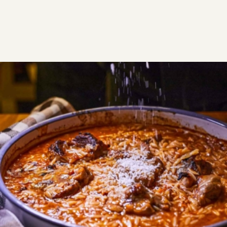
ΣΥΝΤΑΓΕΣ
ΑΛΜΥΡΑ
ΚΡΕΑΣ
Το γιουβέτσι της Αργυρώς
Γιουβέτσι μοσχάρι στο φούρνο, ονειρεμένη, εύκολη
συνταγή για μαλακό μοσχάρι με σπυρωτό κριθαράκι
και σάλτσα ντομάτας. Το ιδανικό φαγητό για το
κυριακάτικο τραπέζι σας.
Εύκολη
2:40