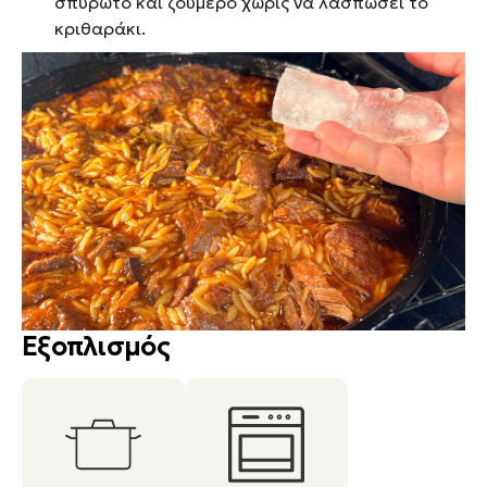
σπυρωτό και ζουμερό χωρίς να λασπώσει το
κριθαράκι.
Εξοπλισμός