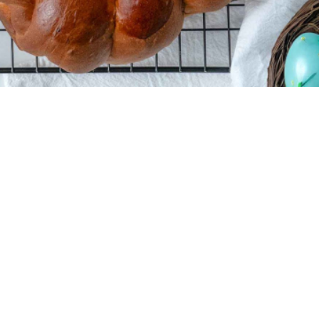
10 - τμχ
20 λεπτά
20 λεπτά