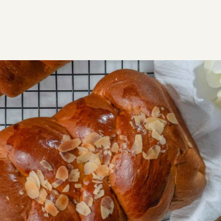
ΣΥΝΤΑΓΕΣ
ΓΛΥΚΑ
ΠΑΡΑΔΟΣΙΑΚΑ ΓΛΥΚΑ
Τσουρεκάκια ατομικά
Εύκολα τσουρεκάκια ατομικά και αφράτα, με
φανταστική ζύμη. Ιδανικά όχι μόνο για το Πάσχα
αλλά για όλο το χρόνο.
Μεσαία
5:40