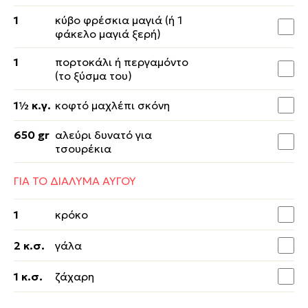
1
κύβο φρέσκια μαγιά (ή 1
φάκελο μαγιά ξερή)
1
πορτοκάλι ή περγαμόντο
(το ξύσμα του)
1½ κ.γ.
κοφτό μαχλέπι σκόνη
650 gr
αλεύρι δυνατό για
τσουρέκια
ΓΙΑ ΤΟ ΔΙΑΛΥΜΑ ΑΥΓΟΥ
1
κρόκο
2 κ.σ.
γάλα
1 κ.σ.
ζάχαρη