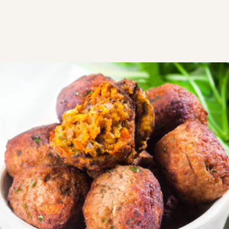
ΣΥΝΤΑΓΕΣ
ΑΛΜΥΡΑ
ΟΣΠΡΙΑ
Vegan κεφτεδάκια
Εύκολα vegan κεφτεδάκια με μαύρα φασόλια ή άλλο
όσπριο της επιλογής σας. Ψήνονται στον φούρνο ή
τηγανίζονται και σερβίρονται με σάλτσα ντομάτας.
VG
Εύκολη
0:25