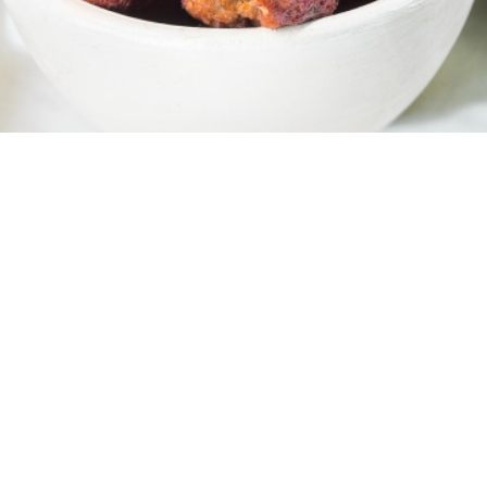
4
5 λεπτά
20 λεπτά