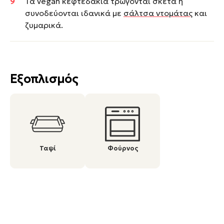
Τα vegan κεφτεδάκια τρώγονται σκέτα ή
συνοδεύονται ιδανικά με
σάλτσα ντομάτας
και
ζυμαρικά.
Εξοπλισμός
Ταψί
Φούρνος