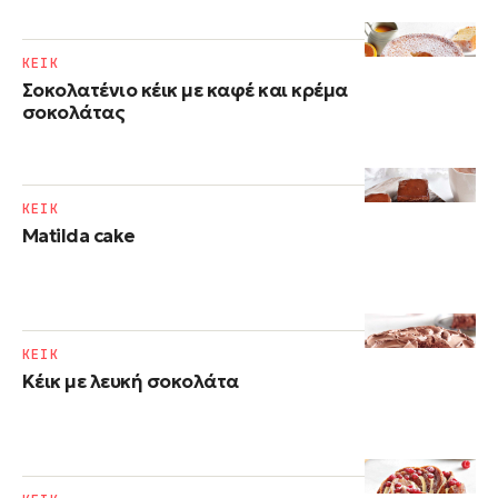
ΚΕΙΚ
Σοκολατένιο κέικ με καφέ και κρέμα
σοκολάτας
ΚΕΙΚ
Matilda cake
ΚΕΙΚ
Κέικ με λευκή σοκολάτα