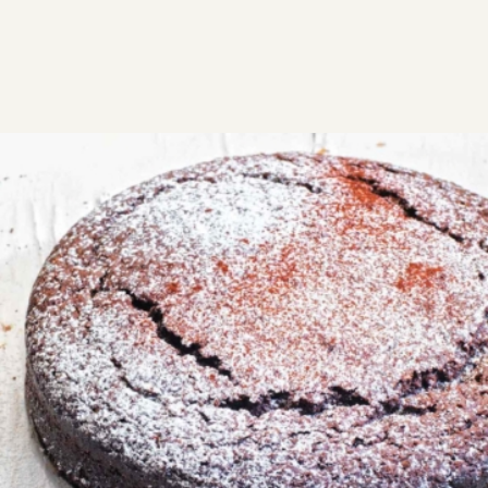
ΣΥΝΤΑΓΕΣ
ΓΛΥΚΑ
ΚΕΙΚ
Vegan κέικ
Vegan κέικ σοκολάτας από την Αργυρώ. Μήπως
ακολουθείτε vegan διατροφή, νηστεύετε ή απλά
αποφεύγετε τα ζωικά παράγωγα; Τότε αυτή η
συνταγή είναι αυτό που ψάχνετε!
VG
DF
Εύκολη
1:00