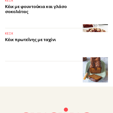
ΚΕΙΚ
Κέικ με φουντούκια και γλάσο
σοκολάτας
ΚΕΙΚ
Κέικ πρωτεΐνης με ταχίνι