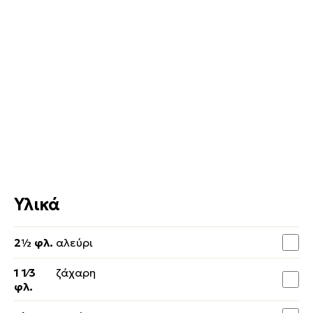
Υλικά
2½ φλ.
αλεύρι
1 1⁄3
ζάχαρη
φλ.