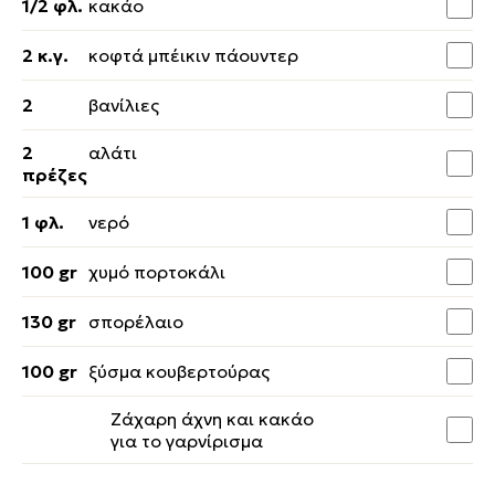
1/2 φλ.
κακάο
2 κ.γ.
κοφτά μπέικιν πάουντερ
2
βανίλιες
2
αλάτι
πρέζες
1 φλ.
νερό
100 gr
χυμό πορτοκάλι
130 gr
σπορέλαιο
100 gr
ξύσμα κουβερτούρας
Ζάχαρη άχνη και κακάο
για το γαρνίρισμα