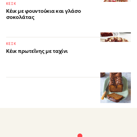
ΚΕΙΚ
Κέικ με φουντούκια και γλάσο
σοκολάτας
ΚΕΙΚ
Κέικ πρωτεΐνης με ταχίνι