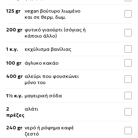
125 gr
vegan βούτυρο λιωμένο
και σε θερμ. δωμ.
200 gr
φυτικό γιαούρτι (σόγιας ή
κάποιο άλλο)
1 κ.γ.
εκχύλισμα βανίλιας
100 gr
άγλυκο κακάο
400 gr
αλεύρι που φουσκώνει
μόνο του
1½ κ.γ.
μαγειρική σόδα
2
αλάτι
πρέζες
240 gr
νερό ή ρόφημα καφέ
ζεστό