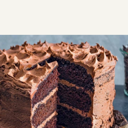
ΣΥΝΤΑΓΕΣ
ΓΛΥΚΑ
ΚΕΙΚ
Vegan τούρτα
Vegan τούρτα σοκολάτας, ζουμερή και αφράτη με
λαχταριστή βουτυρόκρεμα. Βελούδινη υφή και
εντυπωσιακή εμφάνιση.
EGF
VG
DF
Εύκολη
0:45