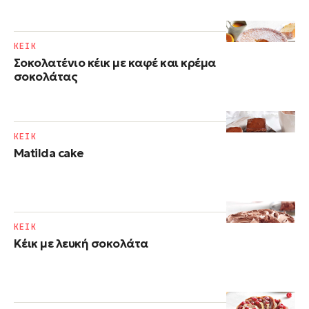
ΚΕΙΚ
Σοκολατένιο κέικ με καφέ και κρέμα
σοκολάτας
ΚΕΙΚ
Matilda cake
ΚΕΙΚ
Κέικ με λευκή σοκολάτα